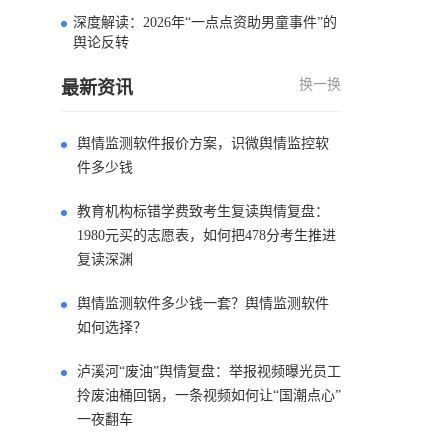
深度解读：2026年“一点点资助男童事件”的
4
舆论反转
换一换
最新资讯
舆情监测软件报价方案，识微舆情监控软
件多少钱
教育机构标错学费致考生复读舆情复盘：
1980元买的志愿表，如何把478分考生推进
复读深渊
舆情监测软件多少钱一套？舆情监测软件
如何选择？
泸溪河“废油”舆情复盘：举报视频曝光员工
拎废油桶回锅，一条视频如何让“国潮点心”
一夜翻车