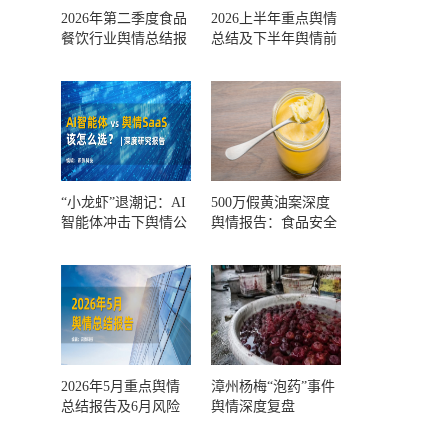
2026年第二季度食品
2026上半年重点舆情
餐饮行业舆情总结报
总结及下半年舆情前
告及第三季度风险预
瞻和风控报告
测
“小龙虾”退潮记：AI
500万假黄油案深度
智能体冲击下舆情公
舆情报告：食品安全
关人的工具选择回摆
监管，到底失守在哪
一环？
2026年5月重点舆情
漳州杨梅“泡药”事件
总结报告及6月风险
舆情深度复盘
预警