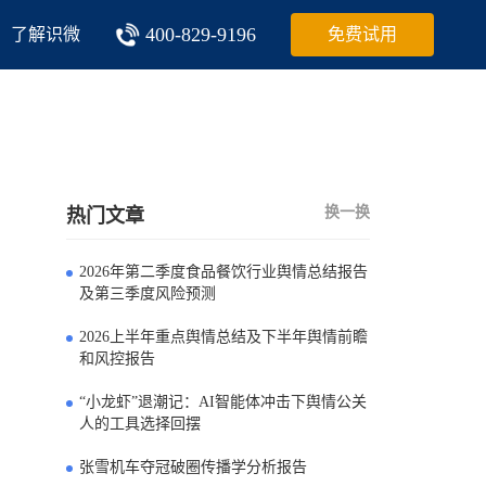
400-829-9196
了解识微
免费试用
换一换
热门文章
2026年第二季度食品餐饮行业舆情总结报告
0
及第三季度风险预测
2026上半年重点舆情总结及下半年舆情前瞻
1
和风控报告
“小龙虾”退潮记：AI智能体冲击下舆情公关
2
人的工具选择回摆
张雪机车夺冠破圈传播学分析报告
3