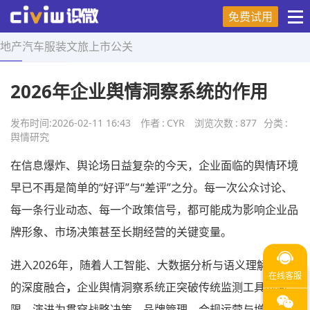
免费试用
地产
汽车
服装
文旅
上市
公关
首页
>
舆情研究
>
正文
2026年企业舆情洞察系统的作用
发布时间:
2026-02-11 16:43
作者
:
CYR
浏览次数
:
877
分类
:
舆情研究
在信息爆炸、舆论场日益复杂的今天，企业面临的舆情环境
早已不再是简单的“好评”与“差评”之分。每一次公众讨论、
每一条行业动态、每一个政策信号，都可能成为影响企业品
牌形象、市场决策甚至长期经营的关键变量。
进入2026年，随着人工智能、大数据分析与语义理解技术
的深度融合
，
企业舆情洞察系统正突破传统监测工具的局
限，演进为贯穿战略决策、品牌管理、合规运营与增长驱动