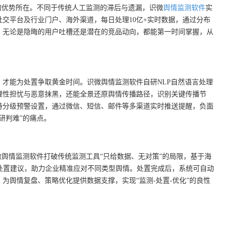
的优势所在。不同于传统人工监测的滞后与遗漏，识微
舆情监测软件
实
交平台及行业门户、海外渠道，每日处理10亿+实时数据，通过分布
，无论是隐晦的用户吐槽还是潜在的竞品动向，都能第一时间掌握，从
才能为处置争取黄金时间。识微舆情监测软件自研NLP自然语言处理
理性担忧与恶意抹黑，还能全景还原舆情传播路径，识别关键传播节
持分级预警设置，通过微信、短信、邮件等多渠道实时推送提醒，负面
研判难”的痛点。
微舆情监测软件打破传统监测工具“只给数据、无对策”的局限，基于海
处置建议，助力企业精准应对不同类型舆情。处置完成后，系统可自动
为舆情复盘、策略优化提供数据支撑，实现“监测-处置-优化”的良性