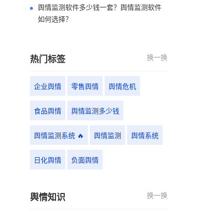
舆情监测软件多少钱一套？舆情监测软件
如何选择？
换一换
热门标签
企业舆情
零售舆情
舆情危机
食品舆情
舆情监测多少钱
舆情监测系统 🔥
舆情监测
舆情系统
日化舆情
负面舆情
换一换
舆情知识