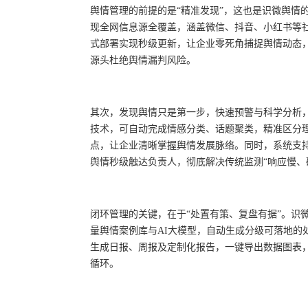
舆情管理的前提的是“精准发现”，这也是识微舆情
现全网信息源全覆盖，涵盖微信、抖音、小红书等社
式部署实现秒级更新，让企业零死角捕捉舆情动态
源头杜绝舆情漏判风险。
其次，发现舆情只是第一步，快速预警与科学分析，
技术，可自动完成情感分类、话题聚类，精准区分
点，让企业清晰掌握舆情发展脉络。同时，系统支
舆情秒级触达负责人，彻底解决传统监测“响应慢、
闭环管理的关键，在于“处置有策、复盘有据”。识
量舆情案例库与AI大模型，自动生成分级可落地的
生成日报、周报及定制化报告，一键导出数据图表，
循环。