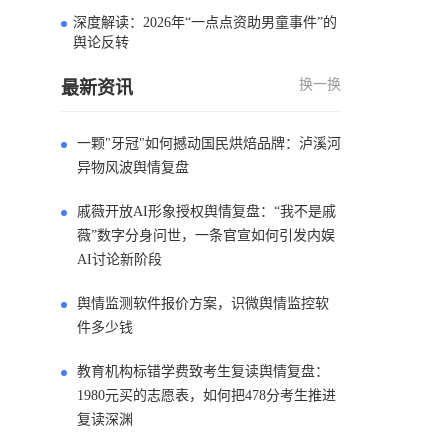
深度解读：2026年“一点点资助男童事件”的
4
舆论反转
换一换
最新资讯
一颗"牙冠"如何撼动国民烘焙品牌：泸溪河
异物风波舆情复盘
戚薇开放AI形象授权舆情复盘：“我不是戚
薇”数字分身问世，一条官宣如何引发内娱
AI讨论新阶段
舆情监测软件报价方案，识微舆情监控软
件多少钱
教育机构标错学费致考生复读舆情复盘：
1980元买的志愿表，如何把478分考生推进
复读深渊