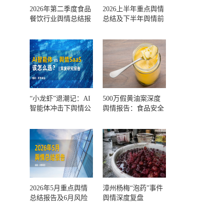
2026年第二季度食品
2026上半年重点舆情
餐饮行业舆情总结报
总结及下半年舆情前
告及第三季度风险预
瞻和风控报告
测
“小龙虾”退潮记：AI
500万假黄油案深度
智能体冲击下舆情公
舆情报告：食品安全
关人的工具选择回摆
监管，到底失守在哪
一环？
2026年5月重点舆情
漳州杨梅“泡药”事件
总结报告及6月风险
舆情深度复盘
预警