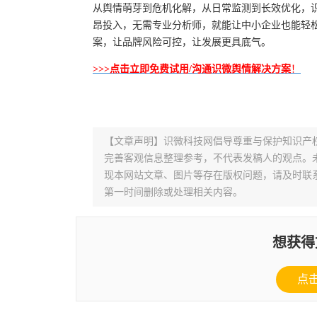
从舆情萌芽到危机化解，从日常监测到长效优化，
昂投入，无需专业分析师，就能让中小企业也能轻
案，让品牌风险可控，让发展更具底气。
>>>点击立即免费试用/沟通
识微
舆情
解决方案
！
【文章声明】识微科技网倡导尊重与保护知识产
完善客观信息整理参考，不代表发稿人的观点。
现本网站文章、图片等存在版权问题，请及时联系并发邮件至
第一时间删除或处理相关内容。
想获得
点