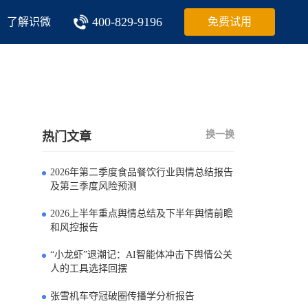
400-829-9196
了解识微
免费试用
换一换
热门文章
2026年第二季度食品餐饮行业舆情总结报告
0
及第三季度风险预测
2026上半年重点舆情总结及下半年舆情前瞻
1
和风控报告
“小龙虾”退潮记：AI智能体冲击下舆情公关
2
人的工具选择回摆
张雪机车夺冠破圈传播学分析报告
3