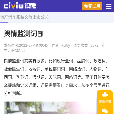
免费试用
地产
汽车
服装
文旅
上市
公关
首页
>
舆情研究
>
正文
舆情监测词📕
发布时间:
2022-07-18 09:45
作者
:
Ruby
浏览次数
:
3572
分
类
:
识微新闻
舆情监测词其实有很多，比如说行业词、品牌词、政治词、
社会民生词、地域词、单位部门词、网络热词、人物词、时
间词、季节词、假期词、天气词、网站词等。至于具体要怎
么提炼和定义词组，还是需要看自身需求，从多个层面进行
分析判断。