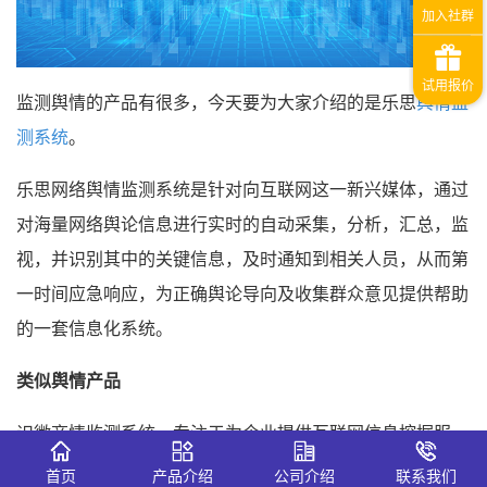
监测舆情的产品有很多，今天要为大家介绍的是乐思
舆情监
测系统
。
乐思网络舆情监测系统是针对向互联网这一新兴媒体，通过
对海量网络舆论信息进行实时的自动采集，分析，汇总，监
视，并识别其中的关键信息，及时通知到相关人员，从而第
一时间应急响应，为正确舆论导向及收集群众意见提供帮助
的一套信息化系统。
类似舆情产品
识微商情监测系统，专注于为企业提供互联网信息挖掘服
务，可提供7*24小时不间断地全网舆情监测与分析告警服
首页
产品介绍
公司介绍
联系我们