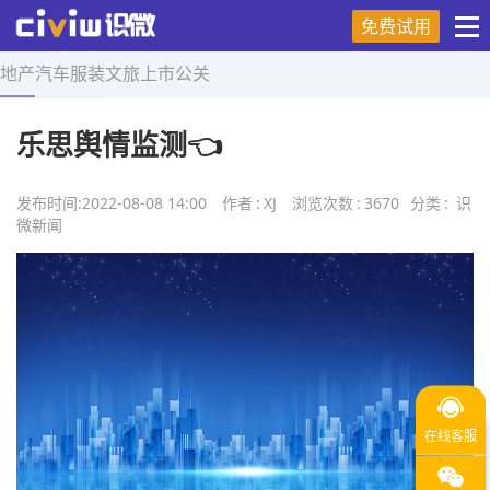
免费试用
地产
汽车
服装
文旅
上市
公关
首页
>
舆情研究
>
正文
乐思舆情监测👈
发布时间:
2022-08-08 14:00
作者
:
XJ
浏览次数
:
3670
分类
:
识
微新闻