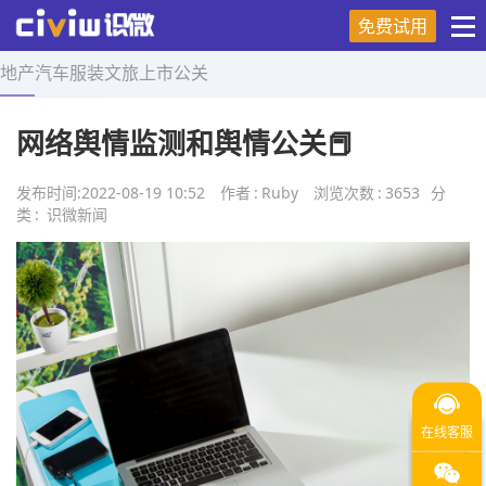
免费试用
地产
汽车
服装
文旅
上市
公关
首页
>
舆情研究
>
正文
网络舆情监测和舆情公关📕
发布时间:
2022-08-19 10:52
作者
:
Ruby
浏览次数
:
3653
分
类
:
识微新闻