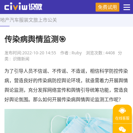
免费试用
地产
汽车
服装
文旅
上市
公关
首页
>
舆情研究
>
正文
传染病舆情监测🎯
发布时间:
2022-10-20 14:55
作者
:
Ruby
浏览次数
:
4408
分
类
:
识微新闻
为了引导人员不信谣、不传谣、不造谣，相信科学防控传染
病，营造良好的传染病防控舆论环境，就亟需着力开展舆情
舆论监测，充分发挥网络宣传和舆情引导统筹功能，营造良
好舆论氛围。那么如何开展传染病舆情舆论监测工作呢？