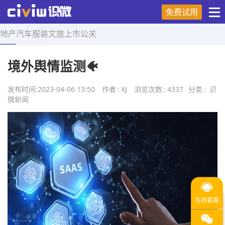
免费试用
地产
汽车
服装
文旅
上市
公关
首页
>
舆情研究
>
正文
境外舆情监测🐠
发布时间:
2023-04-06 13:50
作者
:
XJ
浏览次数
:
4337
分类
:
识
微新闻