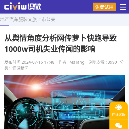
免费试用
地产
汽车
服装
文旅
上市
公关
首页
>
舆情研究
>
正文
从舆情角度分析网传萝卜快跑导致
1000w司机失业传闻的影响
发布时间:
2024-07-16 17:48
作者
:
MsTang
浏览次数
:
3990
分
类
:
识微新闻