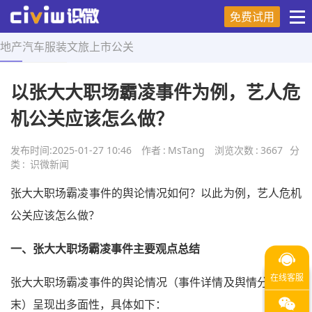
免费试用
地产
汽车
服装
文旅
上市
公关
首页
>
舆情研究
>
正文
以张大大职场霸凌事件为例，艺人危
机公关应该怎么做？
发布时间:
2025-01-27 10:46
作者
:
MsTang
浏览次数
:
3667
分
类
:
识微新闻
张大大职场霸凌事件的舆论情况如何？以此为例，艺人危机
公关应该怎么做？
一、
张大大职场霸凌事件
主要观点总结
张大大职场霸凌事件的舆论情况（事件详情及舆情分析见文
末）呈现出多面性，具体如下：