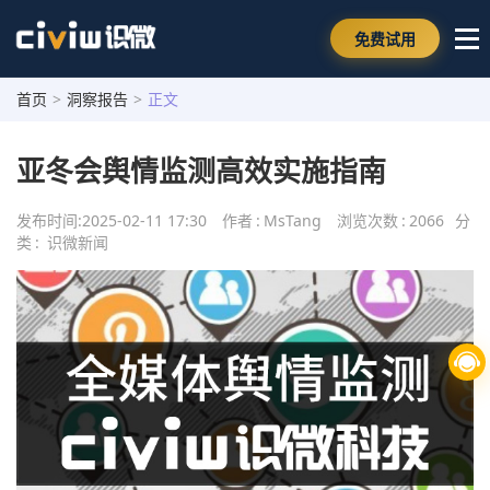
免费试用
首页
>
洞察报告
>
正文
亚冬会舆情监测高效实施指南
发布时间:
2025-02-11 17:30
作者
:
MsTang
浏览次数
:
2066
分
类
:
识微新闻