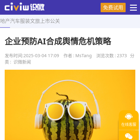
免费试用
地产
汽车
服装
文旅
上市
公关
首页
>
舆情研究
>
正文
企业预防AI合成舆情危机策略
发布时间:
2025-03-04 17:09
作者
:
MsTang
浏览次数
:
2373
分
类
:
识微新闻