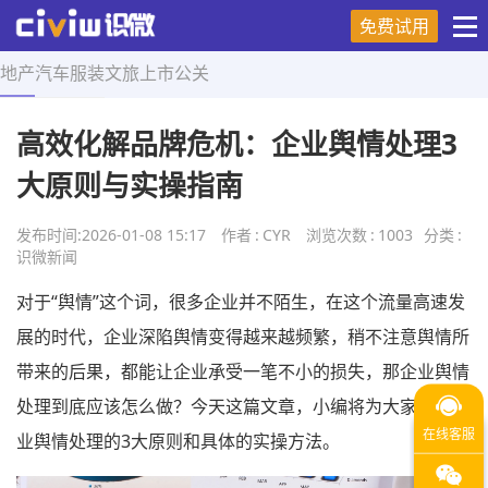
免费试用
地产
汽车
服装
文旅
上市
公关
首页
>
舆情研究
>
正文
高效化解品牌危机：企业舆情处理3
大原则与实操指南
发布时间:
2026-01-08 15:17
作者
:
CYR
浏览次数
:
1003
分类
:
识微新闻
对于“舆情”这个词，很多企业并不陌生，在这个流量高速发
展的时代，企业深陷舆情变得越来越频繁，稍不注意舆情所
带来的后果，都能让企业承受一笔不小的损失，那企业舆情
处理到底应该怎么做？今天这篇文章，小编将为大家揭秘企
业舆情处理的3大原则和具体的实操方法。