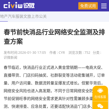
免费试用
地产
汽车
服装
文旅
上市
公关
首页
>
舆情研究
>
正文
春节前快消品行业网络安全监测及排
查方案
发布时间:
2026-01-30 17:05
作者
:
CYR
浏览次数
:
752
分类
:
识微新闻
春节临近，快消品行业正式进入黄金营销期——电商大促、
直播带货、门店扫码抽奖、社群裂变等活动密集铺开，订单
量、用户访问量、数据流转量呈爆发式增长。但繁华背后，
网络安全风险也进入高发期，不同于日常网络安全防护，春
节前促销旺季的网络安全需求更具针对性需兼顾多渠道监
测、快速排查、应急处置，还要适配快消品“门店多、线上