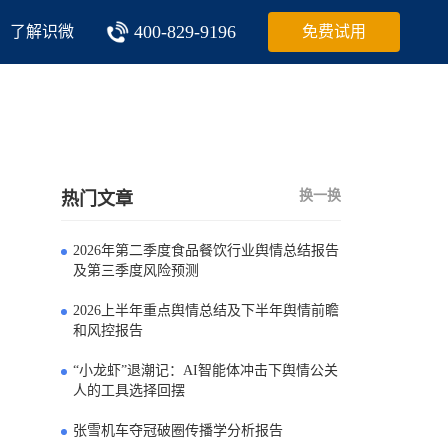
400-829-9196
了解识微
免费试用
换一换
热门文章
2026年第二季度食品餐饮行业舆情总结报告
0
及第三季度风险预测
2026上半年重点舆情总结及下半年舆情前瞻
1
和风控报告
“小龙虾”退潮记：AI智能体冲击下舆情公关
2
人的工具选择回摆
张雪机车夺冠破圈传播学分析报告
3