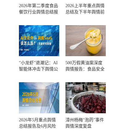
2026年第二季度食品
2026上半年重点舆情
餐饮行业舆情总结报
总结及下半年舆情前
告及第三季度风险预
瞻和风控报告
测
“小龙虾”退潮记：AI
500万假黄油案深度
智能体冲击下舆情公
舆情报告：食品安全
关人的工具选择回摆
监管，到底失守在哪
一环？
2026年5月重点舆情
漳州杨梅“泡药”事件
总结报告及6月风险
舆情深度复盘
预警