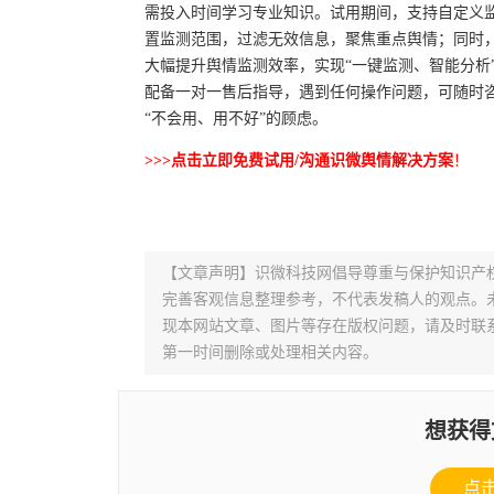
需投入时间学习专业知识。试用期间，支持自定义
置监测范围，过滤无效信息，聚焦重点舆情；同时
大幅提升舆情监测效率，实现“一键监测、智能分析
配备一对一售后指导，遇到任何操作问题，可随时
“不会用、用不好”的顾虑。
>>>点击立即免费试用/沟通
识微
舆情
解决方案
！
【文章声明】识微科技网倡导尊重与保护知识产
完善客观信息整理参考，不代表发稿人的观点。
现本网站文章、图片等存在版权问题，请及时联系并发邮件至
第一时间删除或处理相关内容。
想获得
点