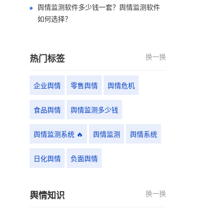
舆情监测软件多少钱一套？舆情监测软件
如何选择？
换一换
热门标签
企业舆情
零售舆情
舆情危机
食品舆情
舆情监测多少钱
舆情监测系统 🔥
舆情监测
舆情系统
日化舆情
负面舆情
换一换
舆情知识