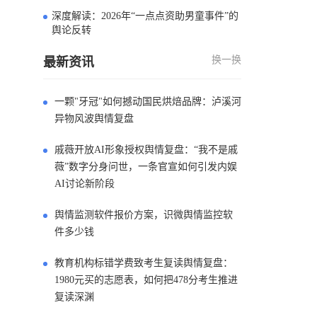
深度解读：2026年“一点点资助男童事件”的
4
舆论反转
换一换
最新资讯
一颗"牙冠"如何撼动国民烘焙品牌：泸溪河
异物风波舆情复盘
戚薇开放AI形象授权舆情复盘：“我不是戚
薇”数字分身问世，一条官宣如何引发内娱
AI讨论新阶段
舆情监测软件报价方案，识微舆情监控软
件多少钱
教育机构标错学费致考生复读舆情复盘：
1980元买的志愿表，如何把478分考生推进
复读深渊