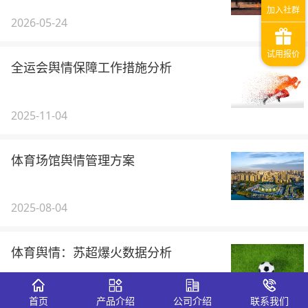
2026-05-24
全运会舆情保障工作措施分析
2025-11-04
体育场馆舆情管理方案
2025-08-04
体育舆情：苏超爆火数据分析
2025-06-06
首页
产品介绍
公司介绍
联系我们