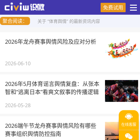
免费试用
聚合阅读：
关于 “体育舆情” 的最新资讯内容
2026年龙舟赛事舆情风险及应对分析
2026-06-10
2026年5月体育谣言舆情复盘：从张本
智和“逃离日本”看爽文叙事的传播逻辑
2026-05-28
2026端午节龙舟赛事舆情风险有哪些
赛事组织舆情防控指南