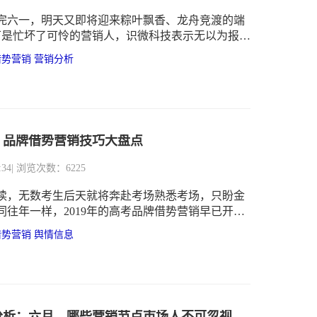
完六一，明天又即将迎来粽叶飘香、龙舟竞渡的端
可是忙坏了可怜的营销人，识微科技表示无以为报，
修改文案的营销人快看过来，接住识微科技的心意
借势营销
营销分析
看看各品牌历年“粽子节”借势营销文案大盘点。
考：品牌借势营销技巧大盘点
:34
| 浏览次数：6225
读，无数考生后天就将奔赴考场熟悉考场，只盼金
同往年一样，2019年的高考品牌借势营销早已开
人摩拳擦掌，使尽浑身解数，不愿错过这次机会。
借势营销
舆情信息
们一起盘点那些令人眼前一亮的“高考营销”玩法，
牌借势打开思路：
分析：六月，哪些营销节点市场人不可忽视