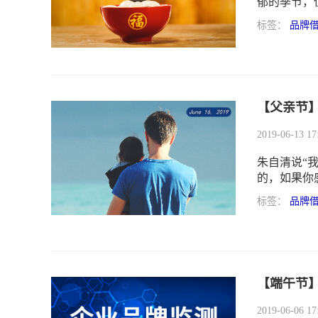
郁的季节，
营销的营销
标签：
品牌
等，下面跟
点......
毕业季-暑
【父亲节
2019-06-13 17
朱自清说“
的，如果你
为儿子，我追
标签：
品牌
的父亲节文
该如何向这
看看各品牌
大家～
【端午节
2019-06-06 17