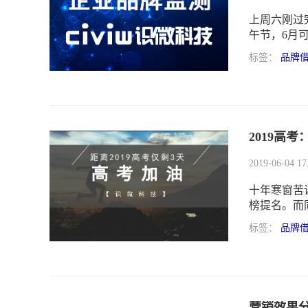
上周六刚过
午节，6月
还在纠结、
标签：
品牌
吧～一起来
2019高
2019-06-04 17
十年寒窗苦
榜提名。而
启，各营销
标签：
品牌
下面就让我
为今年的品
营销效果