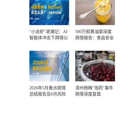
“小龙虾”退潮记：AI
500万假黄油案深度
智能体冲击下舆情公
舆情报告：食品安全
关人的工具选择回摆
监管，到底失守在哪
一环？
2026年5月重点舆情
漳州杨梅“泡药”事件
总结报告及6月风险
舆情深度复盘
预警