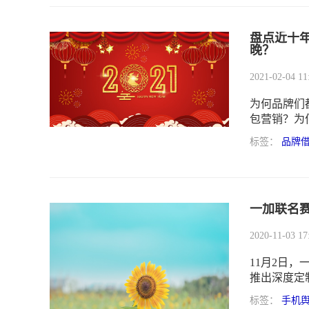
盘点近十
晚？
2021-02-04 11
为何品牌们
包营销？为
现状如何？
标签：
品牌
一加联名
2020-11-03 17
11月2日，
推出深度定
标签：
手机