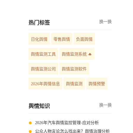
情预警公司TOP5口碑排行榜
换一换
热门标签
日化舆情
零售舆情
负面舆情
舆情监测工具
舆情监测系统 🔥
舆情监测公司
舆情监测软件
2026年舆情信息
舆情监测
舆情预警
换一换
舆情知识
2026年汽车舆情监控管理-应对分析
公众人物言论怎么找出来？舆情治理分析