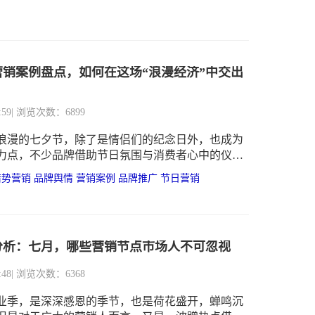
营销案例盘点，如何在这场“浪漫经济”中交出
？
:59
| 浏览次数：6899
浪漫的七夕节，除了是情侣们的纪念日外，也成为
力点，不少品牌借助节日氛围与消费者心中的仪式
销宣传，以期在这波“浪漫经济”中谋得更佳的市场
借势营销
品牌舆情
营销案例
品牌推广
节日营销
额。
分析：七月，哪些营销节点市场人不可忽视
:48
| 浏览次数：6368
业季，是深深感恩的季节，也是荷花盛开，蝉鸣沉