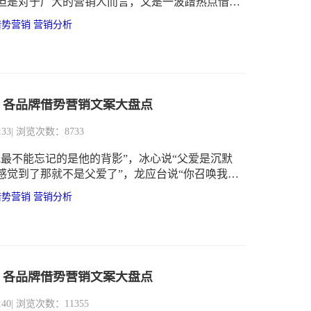
但是对于广大的营销人而言，又是一波蹭热点借势
季，包括：建党节、香港回归、毕业季、暑假等
借势营销
营销分析
着识微小编来看看七月有哪些值得关注的营销节
 营销案例盘点：7.1建党节--香港回归、高考填报志愿、
假、小暑大暑。
】各品牌借势营销文案大盘点
:33
| 浏览次数：8733
我最不能忘记的是他的背影”，冰心说“父爱是沉默
感觉到了那就不是父爱了”，龙应台说“你召唤我成
随你成为父亲”...... 端午的文案还历历在目，周日
借势营销
营销分析
案又迫在眉睫。在专属于父亲的节日里，营销人们
些作家学习，学会走心，玩转父亲节营销？一起来
历年“父亲节”借势营销文案大盘点，希望可以帮到
】各品牌借势营销文案大盘点
:40
| 浏览次数：11355