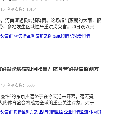
:13
| 浏览次数：10134
以来，河南遭遇极端强降雨。这场超出预期的大雨，很
涝，多地发生区域性严重洪涝灾害。20日晚以来，
知名企业陆续宣布驰援河南。
借势营销
bat舆情监测
营销案例
热点舆情
识微看舆情
营销舆论舆情如何收集？体育营销舆情监测方
:48
| 浏览次数：5605
“疫”样的东京奥运终于在今天迎来开幕，毫无疑
大的体育盛会将成为全球的重点关注对象。对于运
目标在于争金夺银，而对于企业来说如何拿下这次
借势营销
舆情监测方案
品牌舆情监控
企业舆情监测
体育舆
是他们的目标。