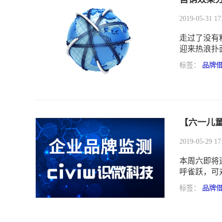
2019-05-31 17
走过了没有
迎来热浪扑
六月充满了
标签：
品牌
是一个借势
得关注的营销节
6.7端午节、
【六一儿
2019-05-29 17
本周六即将
呼雀跃，可
是黑发夹白
标签：
品牌
如何吸引住
忧解难，历
谢！