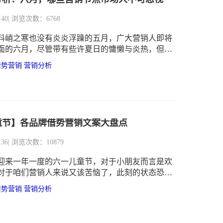
:40
| 浏览次数：6768
料峭之寒也没有炎炎浮躁的五月，广大营销人即将
面的六月，尽管带有些许夏日的慵懒与炎热，但是
紧张与激情，有高考，更有端午节、618购物节等，
借势营销
营销分析
营销的好时节，跟着识微小编来看看六月有哪些值
点...... 节日盘点：6.1儿童节、6.5世界环境日、
6.7-8高考、6.16父亲节、6.18购物节等等。
童节】各品牌借势营销文案大盘点
:36
| 浏览次数：10879
迎来一年一度的六一儿童节，对于小朋友而言是欢
对于咱们营销人来说又该苦恼了，此刻的状态恐怕
丝了。各大品牌纷纷争相借势营销，文案、包装等
借势营销
营销分析
各大小朋友成了关键。 莫捉急，识微科技为大家排
年六一儿童节各品牌借势营销文案奉上，拿走不