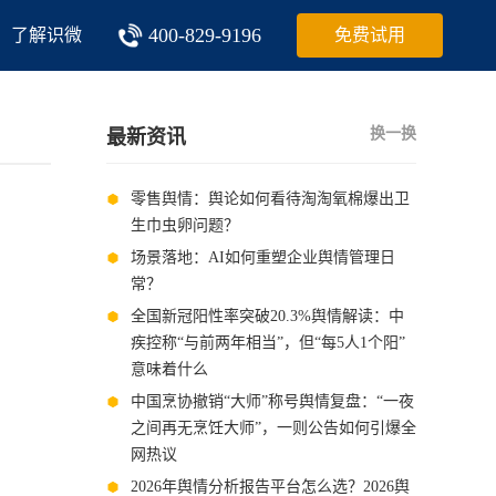
400-829-9196
了解识微
免费试用
换一换
最新资讯
零售舆情：舆论如何看待淘淘氧棉爆出卫
生巾虫卵问题？
场景落地：AI如何重塑企业舆情管理日
常？
全国新冠阳性率突破20.3%舆情解读：中
疾控称“与前两年相当”，但“每5人1个阳”
意味着什么
中国烹协撤销“大师”称号舆情复盘：“一夜
之间再无烹饪大师”，一则公告如何引爆全
网热议
2026年舆情分析报告平台怎么选？2026舆