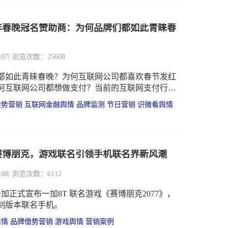
年春晚冠名赞助商：为何品牌们都如此青睐春
:07
| 浏览次数：25608
都如此青睐春晚？为何互联网公司都喜欢春节发红
何互联网公司都想做支付？当前的互联网支付行业
借势营销
互联网金融舆情
品牌监测
节日营销
识微看舆情
赛博朋克，游戏联名引领手机联名界新风潮
:08
| 浏览次数：6112
一加正式宣布一加8T 联名游戏《赛博朋克2077》，
制版本联名手机。
舆情
品牌借势营销
游戏舆情
营销案例