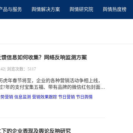
产品与服务
舆情解决方案
舆情研究院
舆情热度榜
反馈信息如何收集？网络反响监测方案
:42
| 浏览次数：5117
2农历虎年春节将至，企业的各种营销活动争相上线，
过7年的支付宝集五福、带有品牌的微信红包封面、
春节海报、春节大促销等等。
借势营销
信息监测
营销效果跟踪
节日营销
节日舆情
之下的企业表现及舆论反响研究