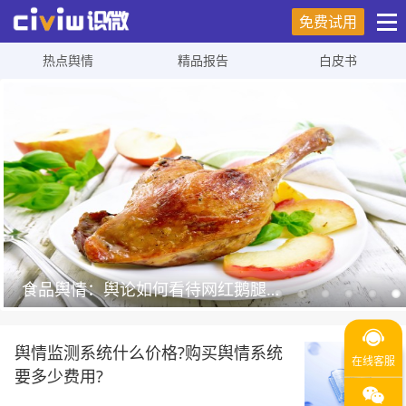
免费试用
热点舆情
精品报告
白皮书
食品舆情：舆论如何看待网红鹅腿阿姨卖鸭腿翻车事件
舆情监测系统什么价格?购买舆情系统
要多少费用?