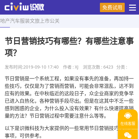
免费试用
地产
汽车
服装
文旅
上市
公关
首页
>
营销技巧
>
正文
节日营销技巧有哪些？有哪些注意事
项？
发布时间:
2019-09-10 17:40
作者
:
XJ
浏览次数
:
6423
分类
:
节日营销是一个系统工程，如果没有事先的准备，再加持一
些技巧，仅仅是为了营销而营销，可能会非常混乱，达不到
应有的效果。在中秋临近的这段日子，众企业商家的竞争早
已进入白热化，各种营销手段尽出。但是在这其中不乏一些
感到困惑的企业，为什么投入没有效果？有什么快速提高销
量的方法？节日营销过程中需要注意什么等等。
以下是识微科技为大家提供的一些常用节日营销技巧及注意
事项，可供参考。