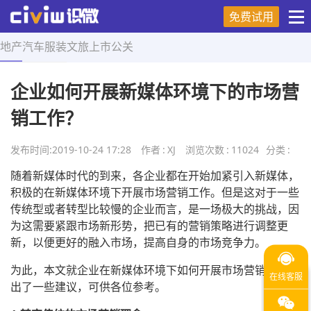
免费试用
地产
汽车
服装
文旅
上市
公关
首页
>
营销技巧
>
正文
企业如何开展新媒体环境下的市场营
销工作？
发布时间:
2019-10-24 17:28
作者
:
XJ
浏览次数
:
11024
分类
:
随着新媒体时代的到来，各企业都在开始加紧引入新媒体，
积极的在新媒体环境下开展市场营销工作。但是这对于一些
传统型或者转型比较慢的企业而言，是一场极大的挑战，因
为这需要紧跟市场新形势，把已有的营销策略进行调整更
新，以便更好的融入市场，提高自身的市场竞争力。
为此，本文就企业在新媒体环境下如何开展市场营销工作提
出了一些建议，可供各位参考。