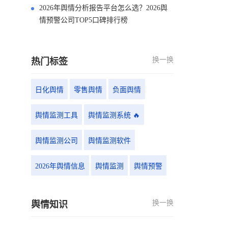
2026年舆情分析报告平台怎么选？2026舆
情预警公司TOP5口碑排行榜
换一换
热门标签
日化舆情
零售舆情
负面舆情
舆情监测工具
舆情监测系统 🔥
舆情监测公司
舆情监测软件
2026年舆情信息
舆情监测
舆情预警
换一换
舆情知识