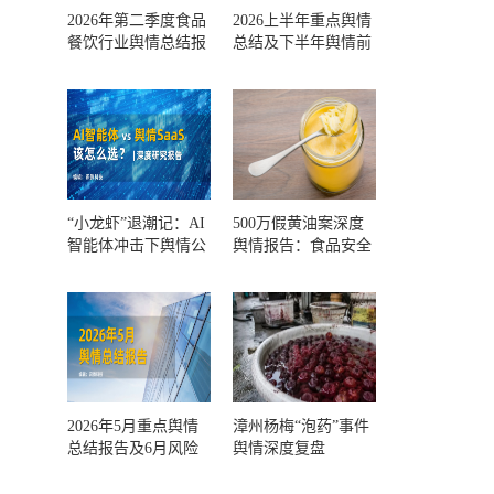
2026年第二季度食品
2026上半年重点舆情
餐饮行业舆情总结报
总结及下半年舆情前
告及第三季度风险预
瞻和风控报告
测
“小龙虾”退潮记：AI
500万假黄油案深度
智能体冲击下舆情公
舆情报告：食品安全
关人的工具选择回摆
监管，到底失守在哪
一环？
2026年5月重点舆情
漳州杨梅“泡药”事件
总结报告及6月风险
舆情深度复盘
预警