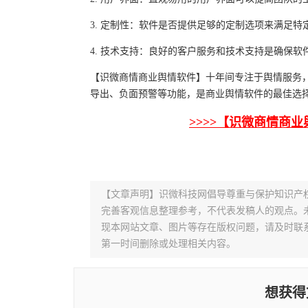
3. 定制性：软件是否提供足够的定制选项来满足特
4. 技术支持：良好的客户服务和技术支持是确保软
【识微商情商业舆情软件】十年间专注于舆情服务，
导出、负面预警等功能，是商业舆情软件的最佳选
>>>>【识微商情商
【文章声明】识微科技网倡导尊重与保护知识产
完善客观信息整理参考，不代表发稿人的观点。
现本网站文章、图片等存在版权问题，请及时联系并发邮件至
第一时间删除或处理相关内容。
想获得