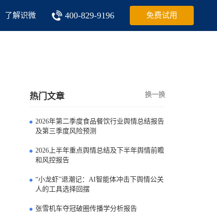
400-829-9196
了解识微
免费试用
换一换
热门文章
2026年第二季度食品餐饮行业舆情总结报告
0
及第三季度风险预测
2026上半年重点舆情总结及下半年舆情前瞻
1
和风控报告
“小龙虾”退潮记：AI智能体冲击下舆情公关
2
人的工具选择回摆
张雪机车夺冠破圈传播学分析报告
3