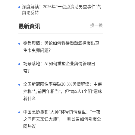
深度解读：2026年“一点点资助男童事件”的
4
舆论反转
换一换
最新资讯
零售舆情：舆论如何看待淘淘氧棉爆出卫
生巾虫卵问题？
场景落地：AI如何重塑企业舆情管理日
常？
全国新冠阳性率突破20.3%舆情解读：中疾
控称“与前两年相当”，但“每5人1个阳”意味
着什么
中国烹协撤销“大师”称号舆情复盘：“一夜
之间再无烹饪大师”，一则公告如何引爆全
网热议