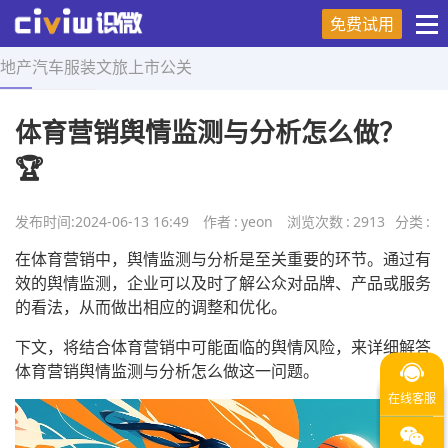
免费试用
地产
汽车
服装
文旅
上市
公关
首页
>
营销技巧
>
正文
体育营销舆情监测与分析怎么做？
🏆
发布时间:
2024-06-13 16:49
作者
:
yeon
浏览次数
:
2913
分类
:
在体育营销中，舆情监测与分析是至关重要的环节。通过有
效的舆情监测，企业可以及时了解公众对品牌、产品或服务
的看法，从而做出相应的调整和优化。
下文，将结合体育营销中可能面临的舆情风险，来详细解答
体育营销舆情监测与分析怎么做这一问题。