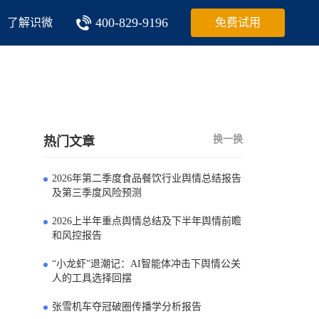
400-829-9196
了解识微
免费试用
换一换
热门文章
2026年第二季度食品餐饮行业舆情总结报告
0
及第三季度风险预测
2026上半年重点舆情总结及下半年舆情前瞻
1
和风控报告
“小龙虾”退潮记：AI智能体冲击下舆情公关
2
人的工具选择回摆
张雪机车夺冠破圈传播学分析报告
3