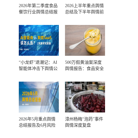
2026年第二季度食品
2026上半年重点舆情
餐饮行业舆情总结报
总结及下半年舆情前
告及第三季度风险预
瞻和风控报告
测
“小龙虾”退潮记：AI
500万假黄油案深度
智能体冲击下舆情公
舆情报告：食品安全
关人的工具选择回摆
监管，到底失守在哪
一环？
2026年5月重点舆情
漳州杨梅“泡药”事件
总结报告及6月风险
舆情深度复盘
预警