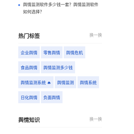
舆情监测软件多少钱一套？舆情监测软件
如何选择？
换一换
热门标签
企业舆情
零售舆情
舆情危机
食品舆情
舆情监测多少钱
舆情监测系统 🔥
舆情监测
舆情系统
日化舆情
负面舆情
换一换
舆情知识