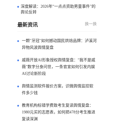
深度解读：2026年“一点点资助男童事件”的
4
舆论反转
换一换
最新资讯
一颗"牙冠"如何撼动国民烘焙品牌：泸溪河
异物风波舆情复盘
戚薇开放AI形象授权舆情复盘：“我不是戚
薇”数字分身问世，一条官宣如何引发内娱
AI讨论新阶段
舆情监测软件报价方案，识微舆情监控软
件多少钱
教育机构标错学费致考生复读舆情复盘：
1980元买的志愿表，如何把478分考生推进
复读深渊