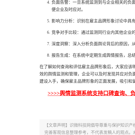
负面告警：一旦系统监测到与企业相关的负
便企业及时应对。
影响力分析：识别在雇主品牌形象讨论中具
竞争对手比较：通过监测同行业内其他企业
深度洞察：深入分析负面舆论背后的原因，
报告生成：在系统中定期生成舆情报告，总
在了解如何查询和评估雇主品牌形象后，大家应该
效的舆情监测和管理，企业可以及时发现并应对负
建设入手，确保雇主品牌形象的正面发展，吸引和
>>>>舆情监测系统支持口碑查询、
【文章声明】识微科技网倡导尊重与保护知识产
完善客观信息整理参考，不代表发稿人的观点。