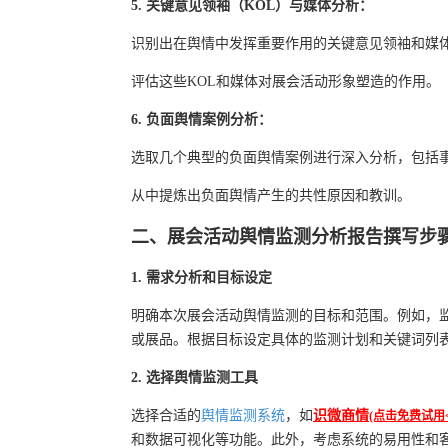
5. 关键意见领袖（KOL）与媒体分析：
识别出在舆情中发挥重要作用的关键意见领袖和媒
评估这些KOL和媒体对展会活动形象塑造的作用。
6. 负面舆情案例分析：
选取几个典型的负面舆情案例进行深入分析，包括
从中提炼出负面舆情产生的共性原因和教训。
二、展会活动舆情监测分析报告撰写步
1. 需求分析和目标设定
明确本次展会活动舆情监测的目标和范围。例如，
或展品。根据目标设定具体的监测计划和关键词列
2. 选择舆情监测工具
选择合适的
舆情监测系统
，如
识微商情
(点击免费试用<
和数据可视化等功能。此外，考虑系统的易用性和