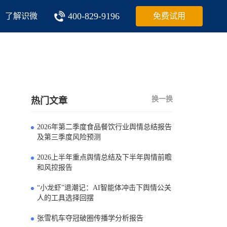
400-829-9196
了解识微
免费试用
换一换
热门文章
2026年第二季度食品餐饮行业舆情总结报告
0
及第三季度风险预测
2026上半年重点舆情总结及下半年舆情前瞻
1
和风控报告
“小龙虾”退潮记：AI智能体冲击下舆情公关
2
人的工具选择回摆
张雪机车夺冠破圈传播学分析报告
3