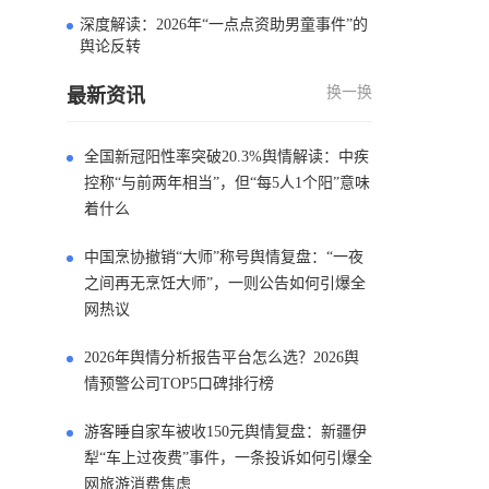
深度解读：2026年“一点点资助男童事件”的
4
舆论反转
换一换
最新资讯
全国新冠阳性率突破20.3%舆情解读：中疾
控称“与前两年相当”，但“每5人1个阳”意味
着什么
中国烹协撤销“大师”称号舆情复盘：“一夜
之间再无烹饪大师”，一则公告如何引爆全
网热议
2026年舆情分析报告平台怎么选？2026舆
情预警公司TOP5口碑排行榜
游客睡自家车被收150元舆情复盘：新疆伊
犁“车上过夜费”事件，一条投诉如何引爆全
网旅游消费焦虑