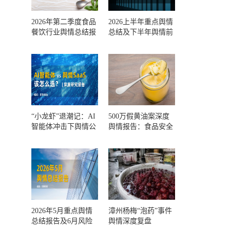
2026年第二季度食品
2026上半年重点舆情
餐饮行业舆情总结报
总结及下半年舆情前
告及第三季度风险预
瞻和风控报告
测
“小龙虾”退潮记：AI
500万假黄油案深度
智能体冲击下舆情公
舆情报告：食品安全
关人的工具选择回摆
监管，到底失守在哪
一环？
2026年5月重点舆情
漳州杨梅“泡药”事件
总结报告及6月风险
舆情深度复盘