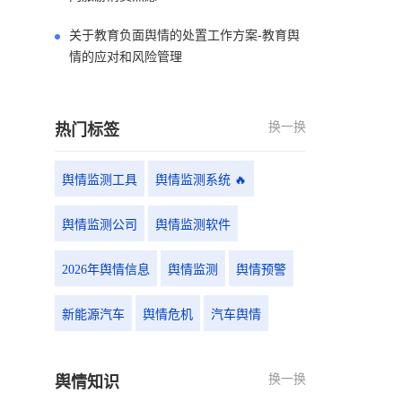
关于教育负面舆情的处置工作方案-教育舆
情的应对和风险管理
换一换
热门标签
舆情监测工具
舆情监测系统 🔥
舆情监测公司
舆情监测软件
2026年舆情信息
舆情监测
舆情预警
新能源汽车
舆情危机
汽车舆情
换一换
舆情知识