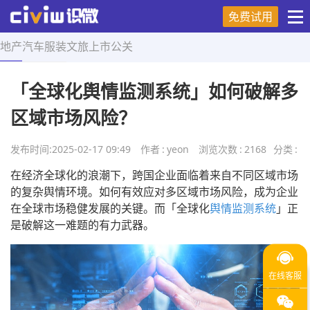
免费试用
地产
汽车
服装
文旅
上市
公关
首页
>
营销技巧
>
正文
「全球化舆情监测系统」如何破解多
区域市场风险？
发布时间:
2025-02-17 09:49
作者
:
yeon
浏览次数
:
2168
分类
:
在经济全球化的浪潮下，跨国企业面临着来自不同区域市场
的复杂舆情环境。如何有效应对多区域市场风险，成为企业
在全球市场稳健发展的关键。而「全球化
舆情监测系统
」正
是破解这一难题的有力武器。