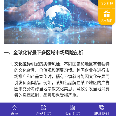
一、全球化背景下多区域市场风险剖析
文化差异引发的舆情风险
：不同国家和地区有着独特
的文化背景、价值观和消费习惯。跨国企业在进行市
场推广和产品宣传时，稍有不慎就可能因文化差异而
引发负面舆情。例如，某知名品牌在某个地区的广告
因未充分考虑当地宗教文化禁忌，导致引发当地消费
者的强烈抵制，品牌形象受损严重。
政策法规差异带来的挑战
：各个国家和地区的政策法
规不尽相同，企业在运营过程中若不能及时了解并遵
首页
产品介绍
公司介绍
联系我们