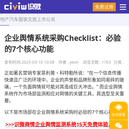
免费试用
地产
汽车
服装
文旅
上市
公关
首页
>
营销技巧
>
正文
企业舆情系统采购Checklist：必验
的7个核心功能
发布时间:
2025-03-10 10:08
作者
:
yeon
浏览次数
:
1763
分类
:
正如著名营销专家菲利普・科特勒所说：“在一个信息传播
快速且广泛的环境中，企业的声誉和品牌形象如同易碎的玻
璃，一个负面舆情就可能对其造成巨大冲击。” 而企业舆情
系统作为市场部监测和应对舆情的关键工具，其选型至关重
要。
以下是市场部在企业舆情系统采购时必验的7个核心功能：
>>>识微商情企业舆情监测系统15天免费体验，点击