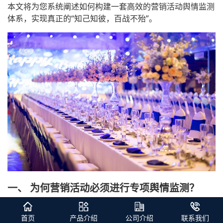
本文将为您系统阐述如何构建一套高效的营销活动舆情监测
体系，实现真正的“知己知彼，百战不殆”。
一、 为何营销活动必须进行专项舆情监测？
实时评估活动效果，超越基础数据
： 传统的点击率、
首页
产品介绍
公司介绍
联系我们
转化率、销售额等数据只能反映“发生了什么”，而舆