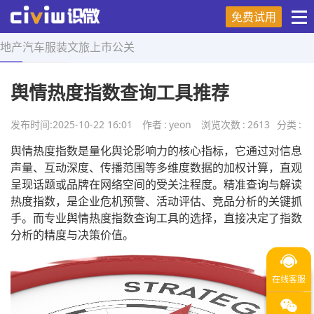
免费试用
地产
汽车
服装
文旅
上市
公关
首页
>
营销技巧
>
正文
舆情热度指数查询工具推荐
发布时间:
2025-10-22 16:01
作者
:
yeon
浏览次数
:
2613
分类
:
舆情热度指数是量化舆论影响力的核心指标，它通过对信息
声量、互动深度、传播范围等多维度数据的加权计算，直观
呈现话题或品牌在网络空间的受关注程度。精准查询与解读
热度指数，是企业危机预警、活动评估、竞品分析的关键抓
手。而专业舆情热度指数查询工具的选择，直接决定了指数
分析的精度与决策价值。