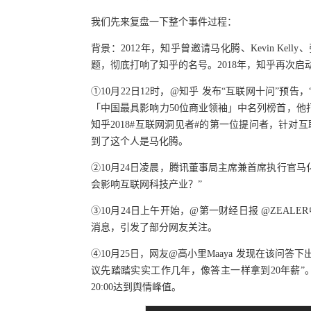
我们先来复盘一下整个事件过程：
背景：2012年，知乎曾邀请马化腾、Kevin K
题，彻底打响了知乎的名号。2018年，知乎再次启
①10月22日12时，@知乎 发布“互联网十问”预告
「中国最具影响力50位商业领袖」中名列榜首，
知乎2018#互联网洞见者#的第一位提问者，针
到了这个人是马化腾。
②10月24日凌晨，腾讯董事局主席兼首席执行官马化
会影响互联网科技产业？”
③10月24日上午开始，@第一财经日报 @ZEALE
消息，引发了部分网友关注。
④10月25日，网友@高小里Maaya 发现在该问
议先踏踏实实工作几年，像答主一样拿到20年薪”。
20:00达到舆情峰值。