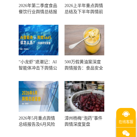
2026年第二季度食品
2026上半年重点舆情
餐饮行业舆情总结报
总结及下半年舆情前
告及第三季度风险预
瞻和风控报告
测
“小龙虾”退潮记：AI
500万假黄油案深度
智能体冲击下舆情公
舆情报告：食品安全
关人的工具选择回摆
监管，到底失守在哪
一环？
2026年5月重点舆情
漳州杨梅“泡药”事件
总结报告及6月风险
舆情深度复盘
预警