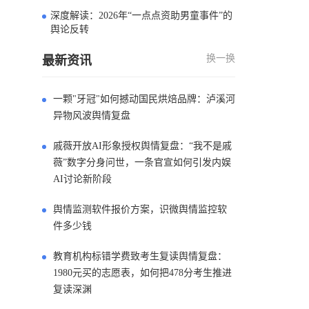
深度解读：2026年“一点点资助男童事件”的
4
舆论反转
换一换
最新资讯
一颗"牙冠"如何撼动国民烘焙品牌：泸溪河
异物风波舆情复盘
戚薇开放AI形象授权舆情复盘：“我不是戚
薇”数字分身问世，一条官宣如何引发内娱
AI讨论新阶段
舆情监测软件报价方案，识微舆情监控软
件多少钱
教育机构标错学费致考生复读舆情复盘：
1980元买的志愿表，如何把478分考生推进
复读深渊