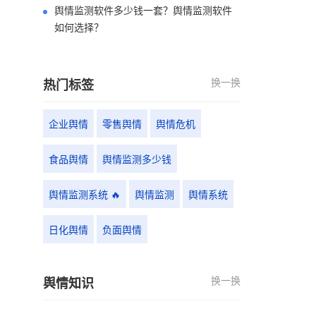
舆情监测软件多少钱一套？舆情监测软件
如何选择？
换一换
热门标签
企业舆情
零售舆情
舆情危机
食品舆情
舆情监测多少钱
舆情监测系统 🔥
舆情监测
舆情系统
日化舆情
负面舆情
换一换
舆情知识