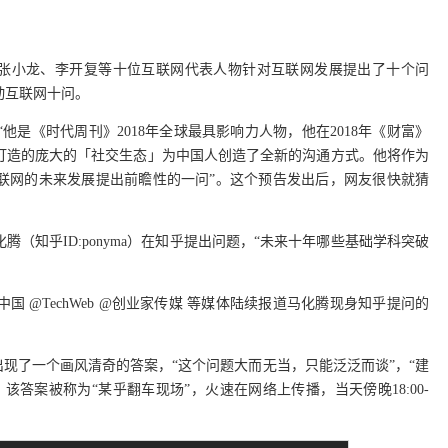
elly、张小龙、李开复等十位互联网代表人物针对互联网发展提出了十个问
动互联网十问。
，“他是《时代周刊》2018年全球最具影响力人物，他在2018年《财富》
他打造的庞大的「社交生态」为中国人创造了全新的沟通方式。他将作为
对互联网的未来发展提出前瞻性的一问”。这个预告发出后，网友很快就猜
腾（知乎ID:ponyma）在知乎提出问题，“未来十年哪些基础学科突破
R中国 @TechWeb @创业家传媒 等媒体陆续报道马化腾现身知乎提问的
答下出现了一个画风清奇的答案，“这个问题大而无当，只能泛泛而谈”，“建
该答案被称为“某乎翻车现场”，火速在网络上传播，当天傍晚18:00-