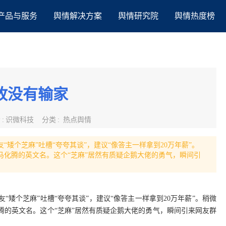
产品与服务
舆情解决方案
舆情研究院
舆情热度榜
故没有输家
者
:
识微科技
分类
:
热点舆情
友“矮个芝麻”吐槽“夸夸其谈”，建议“像答主一样拿到20万年薪”。
EO马化腾的英文名。这个“芝麻”居然有质疑企鹅大佬的勇气，瞬间引
友“矮个芝麻”吐槽“夸夸其谈”，建议“像答主一样拿到20万年薪”。稍微
马化腾的英文名。这个“芝麻”居然有质疑企鹅大佬的勇气，瞬间引来网友群