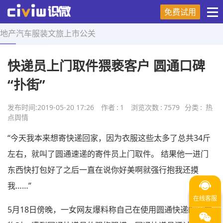
免费试用
地产
汽车
服装
文旅
上市
公关
首页
>
热点舆情
>
正文
快递员上门取件猥亵客户 圆通口碑
“扑街”
发布时间:
2019-05-20 17:26
作者
:
1
浏览次数
:
7579
分类
:
热
点舆情
“今天我本来想寄快递回家，因为衣服这些太多了总共34斤
左右，就叫了圆通速递的寄件员上门取件。 结果他一进门
东西快打包好了之后一直在说你好美啊就强行抱我还摸
我……”
5月18日傍晚，一女网友爆料称自己在使用圆通快递邮寄衣