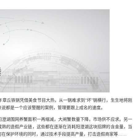
年章丘铁锅凭借美食节目大热，从一锅难求到“坏”锅横行，生生地将刚
来说都是一个应该警醒的案例，管理要跟上成名的速度。
，阳澄湖围网养蟹面积一再缩减，大闸蟹数量下降，市场供不应求。另一
有成熟的造假产业链，这些都在逐渐在消耗阳澄湖这块招牌的含金量，当
何在保护环境的同时，通过技术手段提高产量，打击造假商家等……