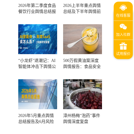
2026年第二季度食品
2026上半年重点舆情
餐饮行业舆情总结报
总结及下半年舆情前
告及第三季度风险预
瞻和风控报告
测
“小龙虾”退潮记：AI
500万假黄油案深度
智能体冲击下舆情公
舆情报告：食品安全
关人的工具选择回摆
监管，到底失守在哪
一环？
2026年5月重点舆情
漳州杨梅“泡药”事件
总结报告及6月风险
舆情深度复盘
预警