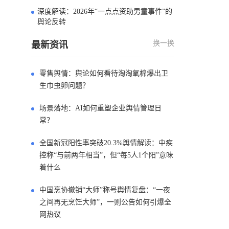
深度解读：2026年“一点点资助男童事件”的
4
舆论反转
换一换
最新资讯
零售舆情：舆论如何看待淘淘氧棉爆出卫
生巾虫卵问题？
场景落地：AI如何重塑企业舆情管理日
常？
全国新冠阳性率突破20.3%舆情解读：中疾
控称“与前两年相当”，但“每5人1个阳”意味
着什么
中国烹协撤销“大师”称号舆情复盘：“一夜
之间再无烹饪大师”，一则公告如何引爆全
网热议