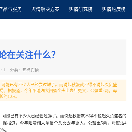
产品与服务
舆情解决方案
舆情研究院
舆情热度榜
舆论在关注什么？
者
:
1
分类
:
热点舆情
，可能已有不少人已经尝过鲜了。而说起秋蟹就不得不说起久负盛
捕捞。据报道，今年阳澄湖大闸蟹个头比去年更大，公蟹重5两，母
长约10%。
，可能已有不少人已经尝过鲜了。而说起秋蟹就不得不说起久负盛名的
捞。据报道，今年阳澄湖大闸蟹个头比去年更大，公蟹重5两，母蟹达4
0%。