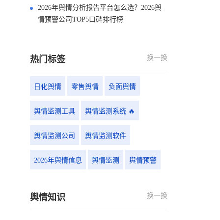
2026年舆情分析报告平台怎么选？2026舆
情预警公司TOP5口碑排行榜
换一换
热门标签
日化舆情
零售舆情
负面舆情
舆情监测工具
舆情监测系统 🔥
舆情监测公司
舆情监测软件
2026年舆情信息
舆情监测
舆情预警
换一换
舆情知识