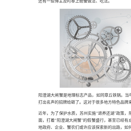
还有一些博主及时奉上螃蟹做法、吃法。
阳澄湖大闸蟹是地理标志产品，如同章丘铁锅。当
打出名声的招牌给砸了。这对于很多地方特色品牌
近年，为了保护水质，苏州实施“退养还湖”政策
面，打着“阳澄湖大闸蟹”的假蟹盛行，甚至已经
地政府、企业、蟹农们或许应该探索新的出路，如