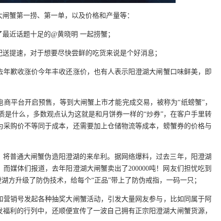
大闸蟹第一捞、第一单，以及价格和产量等：
最近话题十足的@黄晓明 一起捞蟹；
配送提速，对于想要尽快尝鲜的吃货来说是个好消息；
去年歉收涨价今年丰收还涨价，也有人表示阳澄湖大闸蟹口味鲜美，即
电商平台开启预售，等到大闸蟹上市才能完成交易，被称为“纸螃蟹”，
的本质是什么，多数观点认为这就是和月饼券一样的“炒券”，在客户手里转
为采购价不等同于成本，还需要加上仓储物流等成本，螃蟹券的价格与
”，将普通大闸蟹伪造阳澄湖的来牟利。据网络爆料，过去三年，阳澄湖
0吨，而媒体们报道，去年阳澄湖大闸蟹卖出了200000吨！网友们担忧吃到
澄湖方升级了防伪技术，给每个“正品”带上了防伪戒指，一码一只；
和营销号发起各种抽奖大闸蟹活动，引发大量网友参与，比如同属于阿
就在发福利的行列中，还顺便宣传了一波自己拥有正宗阳澄湖大闸蟹货源，