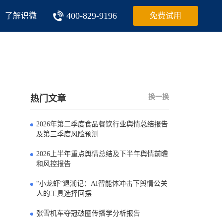
400-829-9196
了解识微
免费试用
换一换
热门文章
2026年第二季度食品餐饮行业舆情总结报告
0
及第三季度风险预测
2026上半年重点舆情总结及下半年舆情前瞻
1
和风控报告
“小龙虾”退潮记：AI智能体冲击下舆情公关
2
人的工具选择回摆
张雪机车夺冠破圈传播学分析报告
3