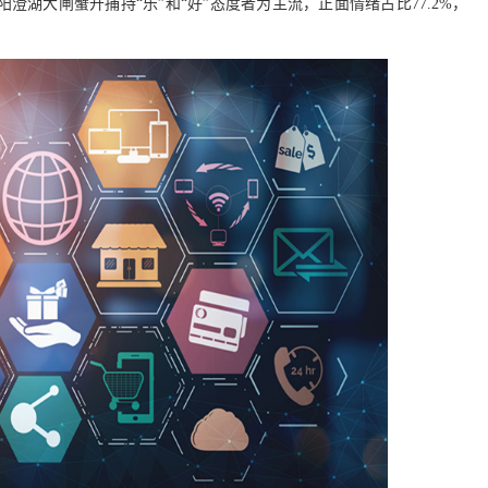
湖大闸蟹开捕持“乐”和“好”态度者为主流，正面情绪占比77.2%，