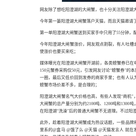
网友除了想吃阳澄湖的大闸蟹，也十分关注阳澄湖
今年第一篓阳澄湖大闸蟹落户天猫，而且天猫邀请了
第一单阳澄湖大闸蟹送到买家手中只用了55分钟，
今年阳澄湖大闸蟹涨价，网友观点割裂，有人吐槽
使涨价也要买来吃；
媒体曝光在阳澄湖大闸蟹开湖前，各类螃蟹券已在
150元蟹券采购仅50元，引发网友讨论“螃蟹券”
一圈，最后又低价回到发券的商家手里；也有人认
螃蟹市场价差不多，是合理的；
阳澄湖大闸蟹名气大价格也高，有些人发现“商机
大闸蟹的总产量分别为约2100吨、1200吨和130
在阳澄湖“洗澡”后的普通大闸蟹不无道理。不过阳
此外，趁着阳澄湖大闸蟹成为热议话题，一些品牌
里系的@盒马 @饿了么 @天猫 @天猫发言人 