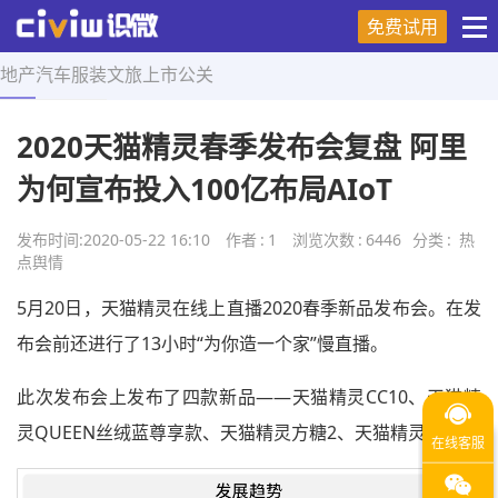
免费试用
地产
汽车
服装
文旅
上市
公关
首页
>
热点舆情
>
正文
2020天猫精灵春季发布会复盘 阿里
为何宣布投入100亿布局AIoT
发布时间:
2020-05-22 16:10
作者
:
1
浏览次数
:
6446
分类
:
热
点舆情
5月20日，天猫精灵在线上直播2020春季新品发布会。在发
布会前还进行了13小时“为你造一个家”慢直播。
此次发布会上发布了四款新品——天猫精灵CC10、天猫精
灵QUEEN丝绒蓝尊享款、天猫精灵方糖2、天猫精灵X5。