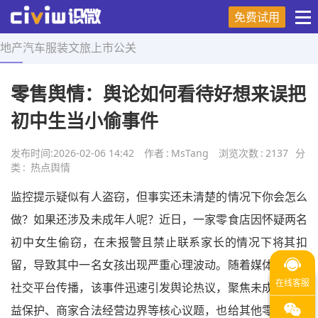
免费试用
地产
汽车
服装
文旅
上市
公关
首页
>
热点舆情
>
正文
零售舆情：舆论如何看待好想来误把
初中生当小偷事件
发布时间:
2026-02-06 14:42
作者
:
MsTang
浏览次数
:
2137
分
类
:
热点舆情
监控提示疑似有人盗窃，但事实还未清楚的情况下你会怎么
做？如果还涉及未成年人呢？近日，一家零食店因怀疑两名
初中女生偷窃，在未报警且禁止联系家长的情况下将其扣
留，导致其中一名女孩出现严重心理波动。随着媒体报道与
社交平台传播，该事件迅速引发舆论热议，聚焦未成年人权
益保护、商家合法经营边界等核心议题，也给其他零售行业