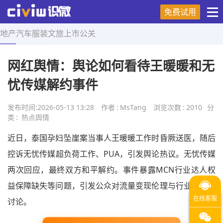
免费试用
地产
汽车
服装
文旅
上市
公关
首页
>
热点舆情
>
正文
网红舆情：舆论如何看待王暖暖和无
忧传媒解约事件
发布时间:
2026-05-13 13:28
作者
:
MsTang
浏览次数
:
2010
分
类
:
热点舆情
近日，泰国孕妇坠崖案当事人王暖暖工作时昏厥送医，随后
控诉无忧传媒超负荷工作、PUA，引发舆论热议。无忧传媒
两次回应，最终双方和平解约。事件暴露MCN行业达人权
益保障缺失等问题，引发公众对流量变现伦理与行业规范的
讨论。