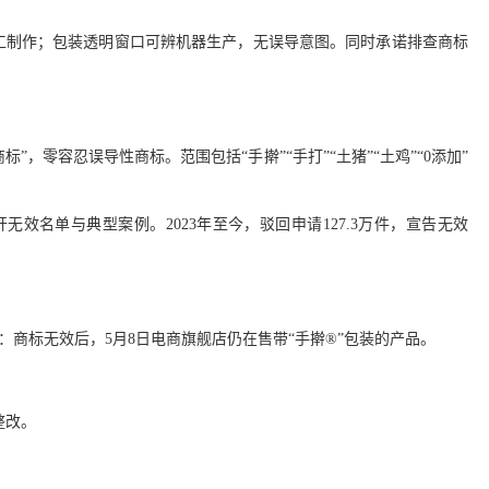
手工制作；包装透明窗口可辨机器生产，无误导意图。同时承诺排查商标
”，零容忍误导性商标。范围包括“手擀”“手打”“土猪”“土鸡”“0添加”
无效名单与典型案例。2023年至今，驳回申请127.3万件，宣告无效
：商标无效后，5月8日电商旗舰店仍在售带“手擀®”包装的产品。
整改。