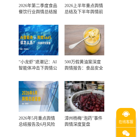
2026年第二季度食品
2026上半年重点舆情
餐饮行业舆情总结报
总结及下半年舆情前
告及第三季度风险预
瞻和风控报告
测
“小龙虾”退潮记：AI
500万假黄油案深度
智能体冲击下舆情公
舆情报告：食品安全
关人的工具选择回摆
监管，到底失守在哪
一环？
2026年5月重点舆情
漳州杨梅“泡药”事件
总结报告及6月风险
舆情深度复盘
预警