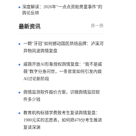
深度解读：2026年“一点点资助男童事件”的
4
舆论反转
换一换
最新资讯
一颗"牙冠"如何撼动国民烘焙品牌：泸溪河
异物风波舆情复盘
戚薇开放AI形象授权舆情复盘：“我不是戚
薇”数字分身问世，一条官宣如何引发内娱
AI讨论新阶段
舆情监测软件报价方案，识微舆情监控软
件多少钱
教育机构标错学费致考生复读舆情复盘：
1980元买的志愿表，如何把478分考生推进
复读深渊