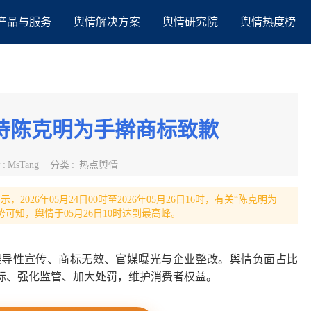
产品与服务
舆情解决方案
舆情研究院
舆情热度榜
待陈克明为手擀商标致歉
者
:
MsTang
分类
:
热点舆情
026年05月24日00时至2026年05月26日16时，有关“陈克明为
势可知，舆情于05月26日10时达到最高峰。
涉误导性宣传、商标无效、官媒曝光与企业整改。舆情负面占比
商标、强化监管、加大处罚，维护消费者权益。