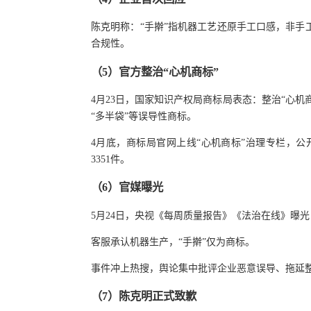
陈克明称：“手擀”指机器工艺还原手工口感，非
合规性。
（
5
）
官方
整治
“心机商标”
4月23日，国家知识产权局商标局表态：整治“心机商标
“多半袋”等误导性商标。
4月底，商标局官网上线“心机商标”治理专栏，公开
3351件。
（
6
）
官媒
曝光
5月24日，央视《每周质量报告》《法治在线》曝光
客服承认机器生产，“手擀”仅为商标。
事件冲上热搜，舆论集中批评企业恶意误导、拖延
（7）
陈克明
正式致歉