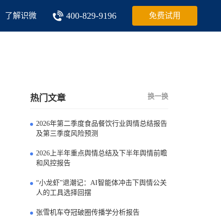
400-829-9196
了解识微
免费试用
换一换
热门文章
2026年第二季度食品餐饮行业舆情总结报告
0
及第三季度风险预测
2026上半年重点舆情总结及下半年舆情前瞻
1
和风控报告
“小龙虾”退潮记：AI智能体冲击下舆情公关
2
人的工具选择回摆
张雪机车夺冠破圈传播学分析报告
3