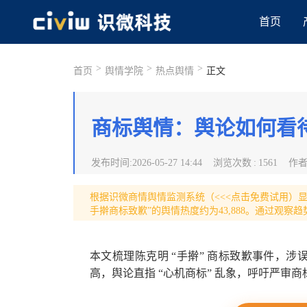
首页
>
>
>
首页
舆情学院
热点舆情
正文
商标舆情：舆论如何看
发布时间
:
2026-05-27 14:44
浏览次数
:
1561
作
根据识微商情舆情监测系统（<<<点击免费试用）显示，2
手擀商标致歉”的舆情热度约为43,888。通过观察趋
本文梳理陈克明 “手擀” 商标致歉事件，
高，舆论直指 “心机商标” 乱象，呼吁严审