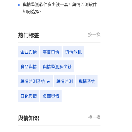
舆情监测软件多少钱一套？舆情监测软件
如何选择？
换一换
热门标签
企业舆情
零售舆情
舆情危机
食品舆情
舆情监测多少钱
舆情监测系统 🔥
舆情监测
舆情系统
日化舆情
负面舆情
换一换
舆情知识