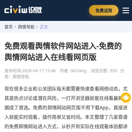
免费试用
首页
>
舆情导航
>
正文
免费观看舆情软件网站进入-免费的
舆情网站进入在线看网页版
发布时间:
2026-04-17 15:46
作者
:
MsTang
浏览次数
:
933
分
类
:
舆情导航
现在很多企业和公关团队每天都需要快速查看网络动态，尤
其是热点讨论或潜在风险，一打开浏览器就能在线看最新数
据成了首选。免费的舆情网站网页版不用下载App，直接进
入就能实时观看，操作简单又省时间。本文整理了几家靠谱
的免费舆情网站进入方式，从秒开到实际在线观看体验都讲