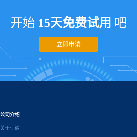
开始
15天免费试用
吧
立即申请
公司介绍
关于识微