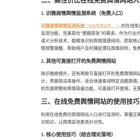
二、高性价比在线免费舆情网站入
1. 识微商情舆情监测系统（免费入口）
识微商情舆情监测系
统
的在线免
（点击免费试用<<<）
监测功能，完美契合“便捷高效”的需求。作为行业
语义分析技术，能精准识别舆情情感倾向、抓取核
情预警提醒，帮助用户及时捕捉潜在舆情风险，免
2. 其他可直接打开的免费舆情网站
除识微商情外，还有两款可直接打开的免费舆情网
计，界面简洁易操作，适合快速查询特定话题舆情
的负面预警和舆情简报功能，可直接打开使用，无
三、在线免费舆情网站的使用技巧
利用在线免费的舆情网站入口进行监测时，掌握正
论知识，让舆情监测更具针对性。
1. 核心使用技巧（结合理论落地）