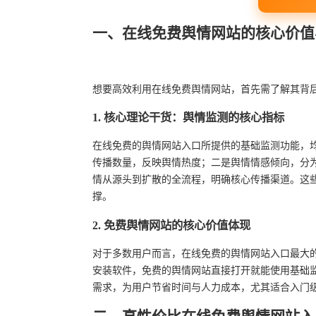
一、在线免费舆情网站的核心价值
想要高效利用在线免费舆情网站，首先需了解其背
1. 核心理论干货：舆情监测的核心指标
在线免费的舆情网站入口所提供的基础监测功能，
传播数量，反映舆情热度；二是舆情情感倾向，分
情从源头到扩散的全流程，明确核心传播渠道。这
撑。
2. 免费舆情网站的核心价值体现
对于多数用户而言，在线免费的舆情网站入口最大的
安装软件，免费的舆情网站直接打开就能使用基础
需求，为用户节省时间与人力成本，尤其适合入门