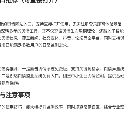
口推荐（可直接打开）
费的舆情网站入口，支持直接打开使用，无需注册登录即可体验基础
内深耕多年的舆情工具，其不仅遵循舆情生命周期理论，还融入了智能
心舆情信息，覆盖新闻、社交媒体、抖音、论坛等全平台，同时支持舆
费版已能满足多数用户的日常监测需求。
站值得推荐：一是鹰击舆情系统免费版，支持关键词检索、舆情声量统
；二是识达舆情监测系统免费入口，侧重中小企业舆情监测，提供基础
需额外操作。
与注意事项
确的使用技巧，能大幅提升监测效率，同时规避常见误区，结合专业理