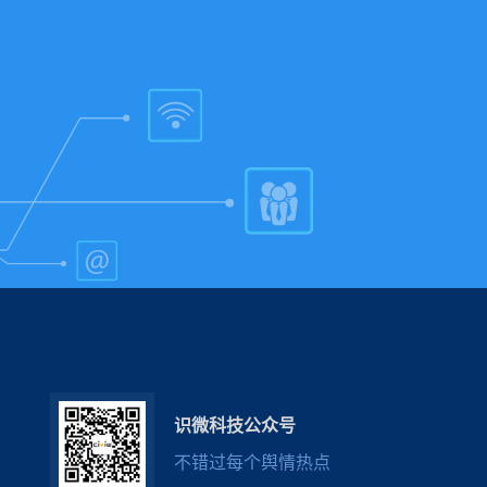
识微科技公众号
不错过每个舆情热点