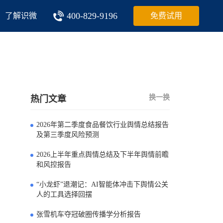
400-829-9196
了解识微
免费试用
换一换
热门文章
2026年第二季度食品餐饮行业舆情总结报告
0
及第三季度风险预测
2026上半年重点舆情总结及下半年舆情前瞻
1
和风控报告
“小龙虾”退潮记：AI智能体冲击下舆情公关
2
人的工具选择回摆
张雪机车夺冠破圈传播学分析报告
3