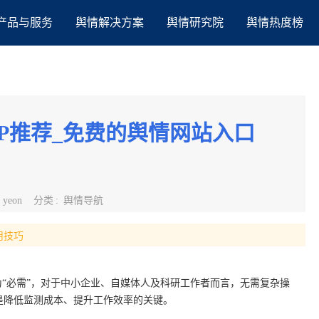
产品与服务
舆情解决方案
舆情研究院
舆情热度榜
P推荐_免费的舆情网站入口
:
yeon
分类
:
舆情导航
用技巧
为“必需”，对于中小企业、自媒体人及科研工作者而言，无需复杂操
是降低监测成本、提升工作效率的关键。