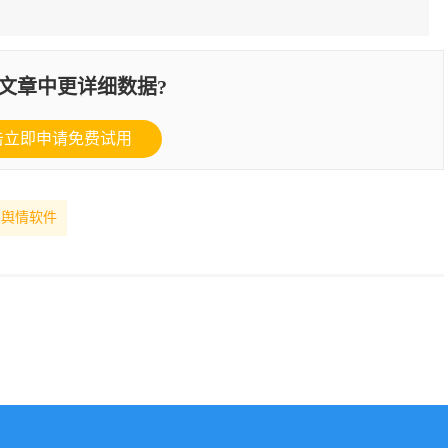
文章中更详细数据?
击立即申请免费试用
费舆情软件