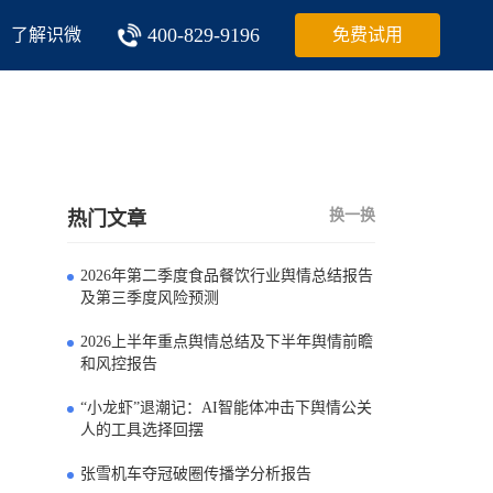
400-829-9196
了解识微
免费试用
换一换
热门文章
2026年第二季度食品餐饮行业舆情总结报告
0
及第三季度风险预测
2026上半年重点舆情总结及下半年舆情前瞻
1
和风控报告
“小龙虾”退潮记：AI智能体冲击下舆情公关
2
人的工具选择回摆
张雪机车夺冠破圈传播学分析报告
3