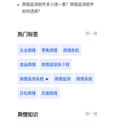
舆情监测软件多少钱一套？舆情监测软件
如何选择？
换一换
热门标签
企业舆情
零售舆情
舆情危机
食品舆情
舆情监测多少钱
舆情监测系统 🔥
舆情监测
舆情系统
日化舆情
负面舆情
换一换
舆情知识