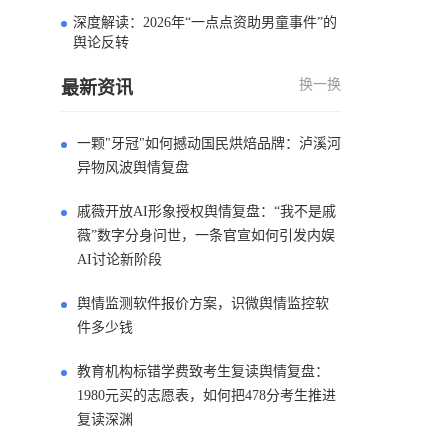
深度解读：2026年“一点点资助男童事件”的
4
舆论反转
换一换
最新资讯
一颗"牙冠"如何撼动国民烘焙品牌：泸溪河
异物风波舆情复盘
戚薇开放AI形象授权舆情复盘：“我不是戚
薇”数字分身问世，一条官宣如何引发内娱
AI讨论新阶段
舆情监测软件报价方案，识微舆情监控软
件多少钱
教育机构标错学费致考生复读舆情复盘：
1980元买的志愿表，如何把478分考生推进
复读深渊