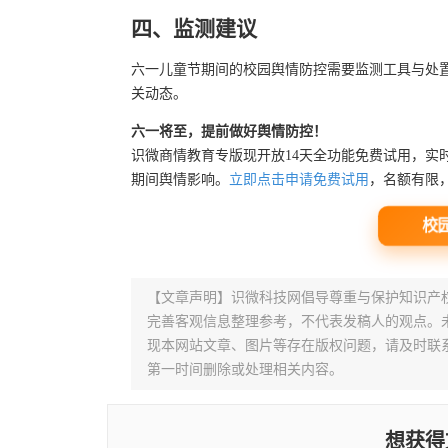
四、监测建议
六一儿童节期间的校园舆情防控需要监测工具与处
关动态。
六一将至，提前做好舆情防控！
识微商情教育专版现开放14天全功能免费试用，实
期间舆情影响。
立即点击申请免费试用
，名额有限
校园
【文章声明】识微科技网倡导尊重与保护知识产
完善客观信息整理参考，不代表发稿人的观点。
现本网站文章、图片等存在版权问题，请及时联系并发邮件至
第一时间删除或处理相关内容。
想获得