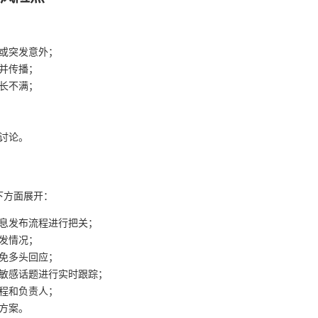
或突发意外；
并传播；
长不满；
讨论。
下方面展开：
信息发布流程进行把关；
发情况；
免多头回应；
及敏感话题进行实时跟踪；
程和负责人；
方案。