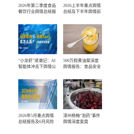
2026年第二季度食品
2026上半年重点舆情
餐饮行业舆情总结报
总结及下半年舆情前
告及第三季度风险预
瞻和风控报告
测
“小龙虾”退潮记：AI
500万假黄油案深度
智能体冲击下舆情公
舆情报告：食品安全
关人的工具选择回摆
监管，到底失守在哪
一环？
2026年5月重点舆情
漳州杨梅“泡药”事件
总结报告及6月风险
舆情深度复盘
预警