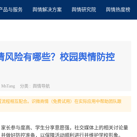
产品与服务
舆情解决方案
舆情研究院
舆情热度榜
舆情风险有哪些？校园舆情防控
:
MsTang
分类
:
舆情导航
置流程相互配合。识微商情（免费试用）在实际应用中帮助团队跟
，家长参与度高、学生分享意愿强，社交媒体上的相关讨论量
，并做好防控准备，以保障活动顺利进行并维护学校形象。