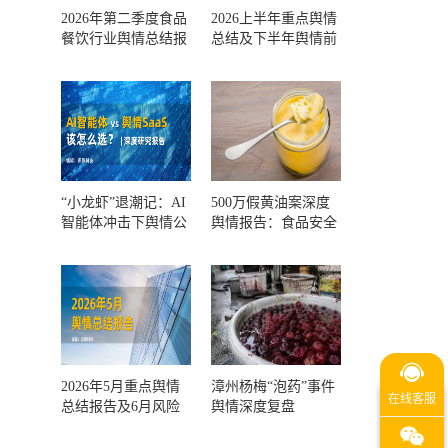
2026年第二季度食品
2026上半年重点舆情
餐饮行业舆情总结报
总结及下半年舆情前
告及第三季度风险预
瞻和风控报告
测
“小龙虾”退潮记：AI
500万假黄油案深度
智能体冲击下舆情公
舆情报告：食品安全
关人的工具选择回摆
监管，到底失守在哪
一环？
2026年5月重点舆情
漳州杨梅“泡药”事件
总结报告及6月风险
舆情深度复盘
预警