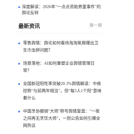
深度解读：2026年“一点点资助男童事件”的
4
舆论反转
换一换
最新资讯
零售舆情：舆论如何看待淘淘氧棉爆出卫
生巾虫卵问题？
场景落地：AI如何重塑企业舆情管理日
常？
全国新冠阳性率突破20.3%舆情解读：中疾
控称“与前两年相当”，但“每5人1个阳”意味
着什么
中国烹协撤销“大师”称号舆情复盘：“一夜
之间再无烹饪大师”，一则公告如何引爆全
网热议