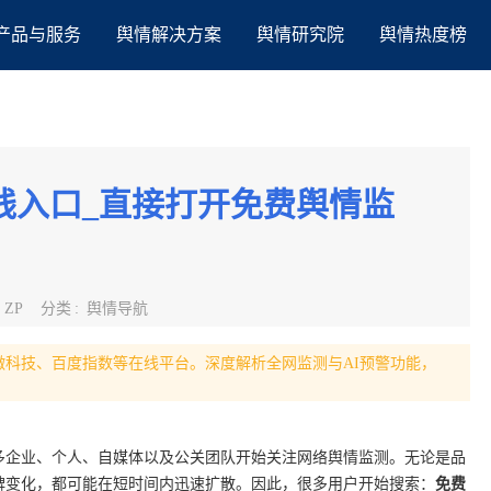
产品与服务
舆情解决方案
舆情研究院
舆情热度榜
线入口_直接打开免费舆情监
:
ZP
分类
:
舆情导航
识微科技、百度指数等在线平台。深度解析全网监测与AI预警功能，
越多企业、个人、自媒体以及公关团队开始关注网络舆情监测。无论是品
碑变化，都可能在短时间内迅速扩散。因此，很多用户开始搜索：
免费