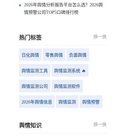
2026年舆情分析报告平台怎么选？2026舆
情预警公司TOP5口碑排行榜
换一换
热门标签
日化舆情
零售舆情
负面舆情
舆情监测工具
舆情监测系统 🔥
舆情监测公司
舆情监测软件
2026年舆情信息
舆情监测
舆情预警
换一换
舆情知识