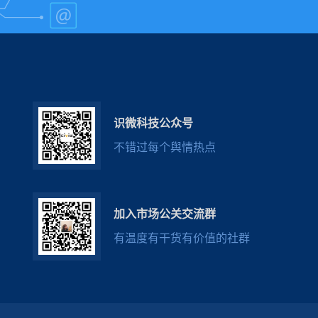
识微科技公众号
不错过每个舆情热点
加入市场公关交流群
有温度有干货有价值的社群