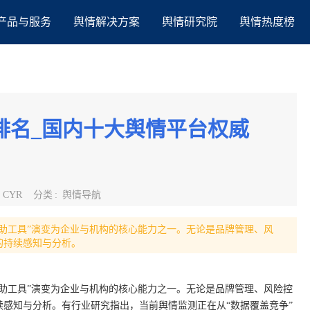
产品与服务
舆情解决方案
舆情研究院
舆情热度榜
合排名_国内十大舆情平台权威
:
CYR
分类
:
舆情导航
辅助工具”演变为企业与机构的核心能力之一。无论是品牌管理、风
的持续感知与分析。
“辅助工具”演变为企业与机构的核心能力之一。无论是品牌管理、风险控
感知与分析。有行业研究指出，当前舆情监测正在从“数据覆盖竞争”