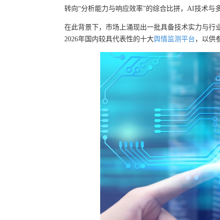
转向“分析能力与响应效率”的综合比拼，AI技术
在此背景下，市场上涌现出一批具备技术实力与行
2026年国内较具代表性的十大
舆情监测平台
，以供