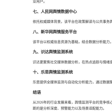
业用户。
七、人民网舆情数据中心
依托权威媒体背景，该平台在政策解读与公共事务
八、新华网舆情服务平台
该平台以权威信息资源为基础，结合数据分析能力
九、识达舆情监测系统
识达更聚焦社交媒体数据分析，在热点追踪与情绪
十、乐思舆情监测系统
乐思提供全媒体监测与自动化分析能力，通过数据
结语
从2026年的行业发展来看，舆情监测平台的竞争
距的是分析深度、预警能力以及场景适配能力。