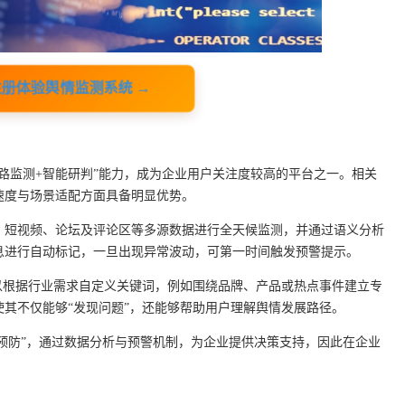
册体验舆情监测系统 →
路监测+智能研判”能力，成为企业用户关注度较高的平台之一。相关
速度与场景适配方面具备明显优势。
、短视频、论坛及评论区等多源数据进行全天候监测，并通过语义分析
息进行自动标记，一旦出现异常波动，可第一时间触发预警提示。
以根据行业需求自定义关键词，例如围绕品牌、产品或热点事件建立专
其不仅能够“发现问题”，还能够帮助用户理解舆情发展路径。
动预防”，通过数据分析与预警机制，为企业提供决策支持，因此在企业