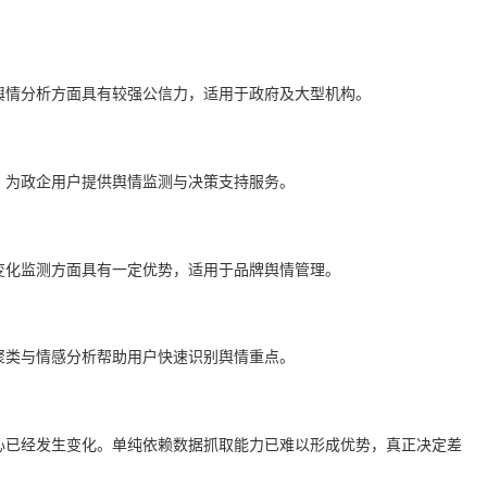
舆情分析方面具有较强公信力，适用于政府及大型机构。
，为政企用户提供舆情监测与决策支持服务。
变化监测方面具有一定优势，适用于品牌舆情管理。
聚类与情感分析帮助用户快速识别舆情重点。
核心已经发生变化。单纯依赖数据抓取能力已难以形成优势，真正决定差