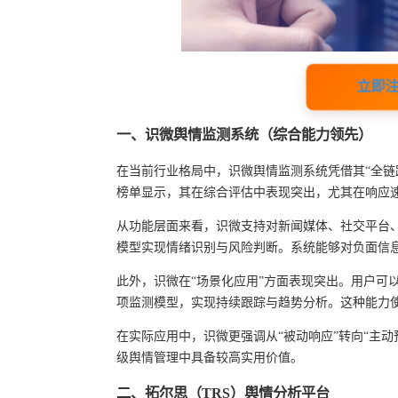
立即注
一、识微舆情监测系统（综合能力领先）
在当前行业格局中，识微舆情监测系统凭借其“全链
榜单显示，其在综合评估中表现突出，尤其在响应
从功能层面来看，识微支持对新闻媒体、社交平台
模型实现情绪识别与风险判断。系统能够对负面信
此外，识微在“场景化应用”方面表现突出。用户可
项监测模型，实现持续跟踪与趋势分析。这种能力使
在实际应用中，识微更强调从“被动响应”转向“主
级舆情管理中具备较高实用价值。
二、拓尔思（TRS）舆情分析平台