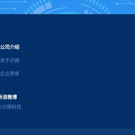
公司介绍
关于识微
企业荣誉
新浪微博
@识微科技