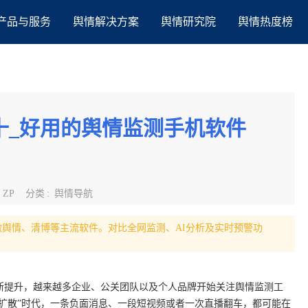
产品与服务
舆情解决方案
舆情研究院
舆情热度榜
十_好用的舆情监测手机软件
:
ZP
分类
:
舆情导航
识微舆情、清博等主流软件。对比全网监测、AI分析及实时预警功
断提升，越来越多企业、公关团队以及个人品牌开始关注舆情监测工
秒级扩散”时代，一条负面消息、一段短视频或者一次直播翻车，都可能在