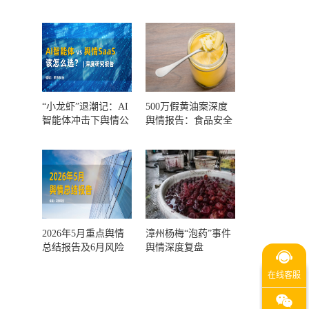
告及第三季度风险预
瞻和风控报告
测
“小龙虾”退潮记：AI
500万假黄油案深度
智能体冲击下舆情公
舆情报告：食品安全
关人的工具选择回摆
监管，到底失守在哪
一环？
2026年5月重点舆情
漳州杨梅“泡药”事件
总结报告及6月风险
舆情深度复盘
预警