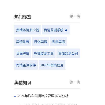
换一换
热门标签
舆情监测多少钱
舆情监测系统 🔥
舆情系统
日化舆情
零售舆情
负面舆情
舆情监测工具
舆情监测公司
舆情监测软件
2026年舆情信息
换一换
舆情知识
2026年汽车舆情监控管理-应对分析