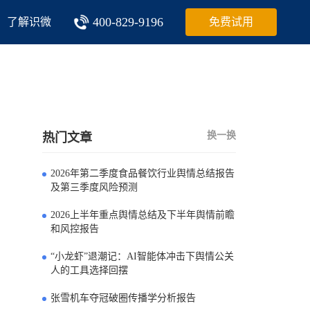
400-829-9196
了解识微
免费试用
换一换
热门文章
2026年第二季度食品餐饮行业舆情总结报告
0
及第三季度风险预测
2026上半年重点舆情总结及下半年舆情前瞻
1
和风控报告
“小龙虾”退潮记：AI智能体冲击下舆情公关
2
人的工具选择回摆
张雪机车夺冠破圈传播学分析报告
3