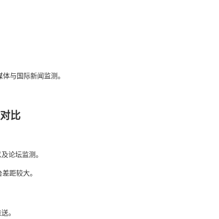
交媒体与国际新闻监测。
件对比
以及论坛监测。
台差距较大。
推送。