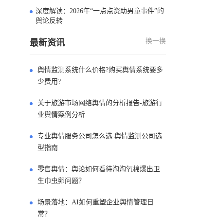
深度解读：2026年“一点点资助男童事件”的
4
舆论反转
换一换
最新资讯
舆情监测系统什么价格?购买舆情系统要多
少费用?
关于旅游市场网络舆情的分析报告-旅游行
业舆情案例分析
专业舆情服务公司怎么选 舆情监测公司选
型指南
零售舆情：舆论如何看待淘淘氧棉爆出卫
生巾虫卵问题？
场景落地：AI如何重塑企业舆情管理日
常？