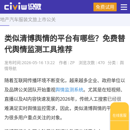
免费试用
地产
汽车
服装
文旅
上市
公关
首页
>
舆情导航
>
正文
类似清博舆情的平台有哪些？免费替
代舆情监测工具推荐
发布时间:
2026-05-16 13:22
作者
:
ZP
浏览次数
:
470
分类
:
舆
情导航
随着互联网传播环境不断变化，越来越多企业、政府单位以
及品牌公关团队开始重视
舆情监测系统
。尤其是在短视频、
直播以及AI内容快速发展的2026年，传统人工搜索已经很
难满足实时舆情监控需求，因此，类似清博舆情的平台也成
为很多用户重点关注的对象。