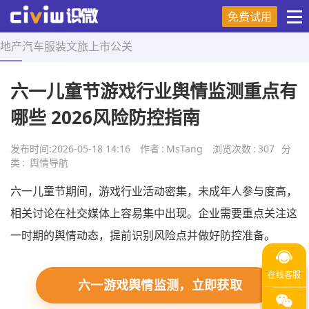
免费试用
地产
汽车
服装
文旅
上市
公关
首页
>
舆情导航
>
正文
六一儿童节游戏行业舆情监测重点有
哪些 2026风险防控指南
发布时间:
2026-05-18 14:16
作者
:
MsTang
浏览次数
:
307
分
类
:
舆情导航
六一儿童节期间，游戏行业活动密集，未成年人参与度高，
相关讨论在社交媒体上容易集中出现。企业需要重点关注这
一时期的舆情动态，提前识别风险点并做好防控准备。
六一游戏舆情监测，立即获取