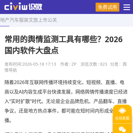
免费试用
地产
汽车
服装
文旅
上市
公关
首页
>
舆情导航
>
正文
常用的舆情监测工具有哪些？2026
国内软件大盘点
发布时间:
2026-05-18 17:13
作者
:
ZP
浏览次数
:
823
分类
:
舆
情导航
随着2026年互联网传播环境持续变化，短视频、直播、电
商以及AI内容生成平台快速发展，网络舆情传播速度已经进
入“实时扩散”时代。无论是企业品牌危机、产品翻车、直播
争议，还是地方热点事件，都可能在短时间内形成全网传
播。