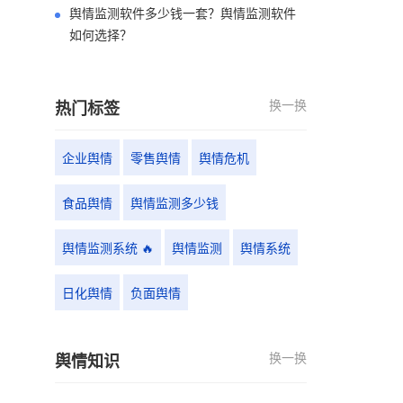
舆情监测软件多少钱一套？舆情监测软件
如何选择？
换一换
热门标签
企业舆情
零售舆情
舆情危机
食品舆情
舆情监测多少钱
舆情监测系统 🔥
舆情监测
舆情系统
日化舆情
负面舆情
换一换
舆情知识