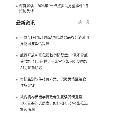
深度解读：2026年“一点点资助男童事件”的
4
舆论反转
换一换
最新资讯
一颗"牙冠"如何撼动国民烘焙品牌：泸溪河
异物风波舆情复盘
戚薇开放AI形象授权舆情复盘：“我不是戚
薇”数字分身问世，一条官宣如何引发内娱
AI讨论新阶段
舆情监测软件报价方案，识微舆情监控软
件多少钱
教育机构标错学费致考生复读舆情复盘：
1980元买的志愿表，如何把478分考生推进
复读深渊