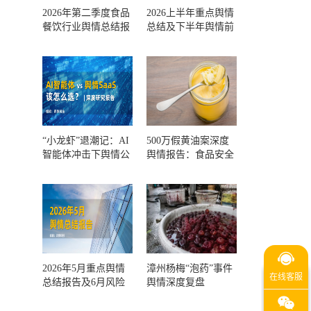
2026年第二季度食品
2026上半年重点舆情
餐饮行业舆情总结报
总结及下半年舆情前
告及第三季度风险预
瞻和风控报告
测
“小龙虾”退潮记：AI
500万假黄油案深度
智能体冲击下舆情公
舆情报告：食品安全
关人的工具选择回摆
监管，到底失守在哪
一环？
2026年5月重点舆情
漳州杨梅“泡药”事件
总结报告及6月风险
舆情深度复盘
预警