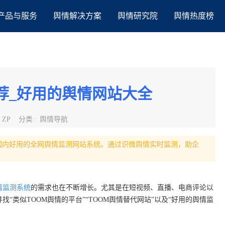
产品与服务
舆情解决方案
舆情研究院
舆情热度榜
荐_好用的舆情网站大全
:
ZP
分类
:
舆情导航
点国内好用的全网舆情监测网站系统。通过识微舆情实时监测，助企
情监测系统
的需求也在不断增长。尤其是在短视频、直播、电商评论以
“类似TOOM舆情的平台”“TOOM舆情替代网站”以及“好用的舆情监