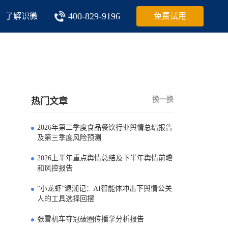
400-829-9196
了解识微
免费试用
换一换
热门文章
2026年第二季度食品餐饮行业舆情总结报告
0
及第三季度风险预测
2026上半年重点舆情总结及下半年舆情前瞻
1
和风控报告
“小龙虾”退潮记：AI智能体冲击下舆情公关
2
人的工具选择回摆
张雪机车夺冠破圈传播学分析报告
3