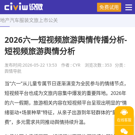
免费试用
地产
汽车
服装
文旅
上市
公关
首页
>
舆情导航
>
正文
2026六一短视频旅游舆情传播分析-
短视频旅游舆情分析
发布时间:
2026-05-22 13:53
作者
:
CYR
浏览次数
:
353
分类
:
舆情导航
当“六一”从儿童专属节日逐渐演变为全民参与的情绪节点，
短视频平台也成为文旅内容集中爆发的重要阵地。2026年
的六一假期，旅游相关内容在短视频平台呈现出明显的“情
绪驱动+场景种草”特征，从亲子出游到年轻群体的“童心消
费”，多元需求共同推动舆情持续升温。