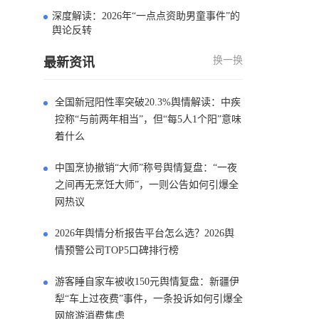
深度解读：2026年“一点点资助男童事件”的
4
舆论反转
换一换
最新资讯
全国新冠阳性率突破20.3%舆情解读：中疾
控称“与前两年相当”，但“每5人1个阳”意味
着什么
中国烹协撤销“大师”称号舆情复盘：“一夜
之间再无烹饪大师”，一则公告如何引爆全
网热议
2026年舆情分析报告平台怎么选？2026舆
情预警公司TOP5口碑排行榜
游客睡自家车被收150元舆情复盘：新疆伊
犁“车上过夜费”事件，一条投诉如何引爆全
网旅游消费焦虑