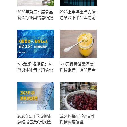
2026年第二季度食品
2026上半年重点舆情
餐饮行业舆情总结报
总结及下半年舆情前
告及第三季度风险预
瞻和风控报告
测
“小龙虾”退潮记：AI
500万假黄油案深度
智能体冲击下舆情公
舆情报告：食品安全
关人的工具选择回摆
监管，到底失守在哪
一环？
2026年5月重点舆情
漳州杨梅“泡药”事件
总结报告及6月风险
舆情深度复盘