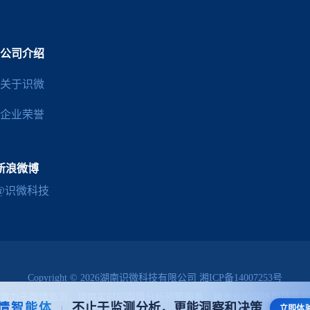
公司介绍
关于识微
企业荣誉
新浪微博
@识微科技
Copyright © 2026湖南识微科技有限公司
湘ICP备14007253号
致力于
舆情监测
，提供实时的
舆情分析预警
服务，是专业的
网络舆情监测
情智能体
不止于监测分析，更能洞察和决策
|
立即体