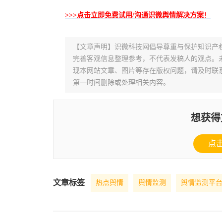
>>>点击立即免费试用/沟通识微舆情解决方案
！
【文章声明】识微科技网倡导尊重与保护知识产
完善客观信息整理参考，不代表发稿人的观点。
现本网站文章、图片等存在版权问题，请及时联系并发邮件至
第一时间删除或处理相关内容。
想获得
点
文章标签
热点舆情
舆情监测
舆情监测平