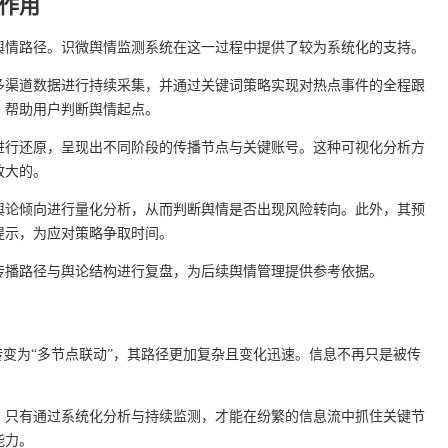
作用
舆情路径。识微舆情监测系统在这一过程中提供了较为系统化的支持。
多渠道数据进行持续采集，并通过关键词策略实现对热点事件的全程跟
，帮助用户判断舆情起点。
进行还原，呈现出不同阶段的传播节点与关键账号。这种可视化分析方
放大的。
舆论倾向进行量化分析，从而判断舆情是否出现风险转向。此外，其预
提示，为应对策略争取时间。
传播路径与舆论结构进行复盘，为后续舆情管理提供参考依据。
”转变为“多节点联动”，其路径更加复杂且变化迅速。信息不再只是被传
。只有通过系统化分析与持续监测，才能在纷繁的信息流中抓住关键节
能力。