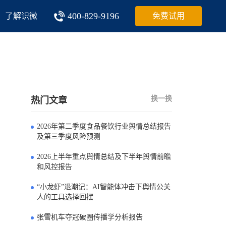
400-829-9196
了解识微
免费试用
换一换
热门文章
2026年第二季度食品餐饮行业舆情总结报告
0
及第三季度风险预测
2026上半年重点舆情总结及下半年舆情前瞻
1
和风控报告
“小龙虾”退潮记：AI智能体冲击下舆情公关
2
人的工具选择回摆
张雪机车夺冠破圈传播学分析报告
3