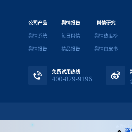
公司产品
舆情报告
舆情研究
舆情系统
每日舆情
舆情热度榜
舆情报告
精品报告
舆情白皮书
免费试用热线
400-829-9196
识微科技
🔥
商