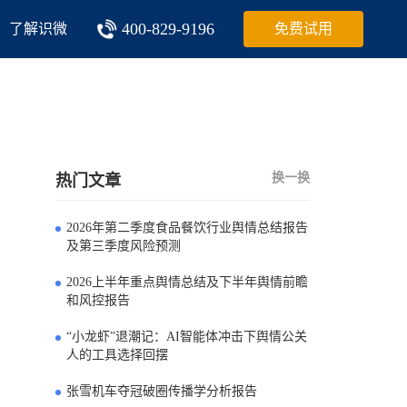
400-829-9196
了解识微
免费试用
换一换
热门文章
2026年第二季度食品餐饮行业舆情总结报告
0
及第三季度风险预测
2026上半年重点舆情总结及下半年舆情前瞻
1
和风控报告
“小龙虾”退潮记：AI智能体冲击下舆情公关
2
人的工具选择回摆
张雪机车夺冠破圈传播学分析报告
3