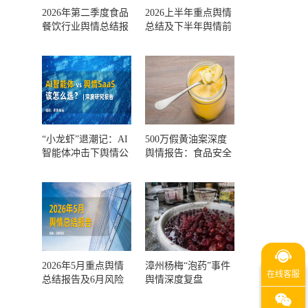
2026年第二季度食品
2026上半年重点舆情
餐饮行业舆情总结报
总结及下半年舆情前
告及第三季度风险预
瞻和风控报告
测
“小龙虾”退潮记：AI
500万假黄油案深度
智能体冲击下舆情公
舆情报告：食品安全
关人的工具选择回摆
监管，到底失守在哪
一环？
2026年5月重点舆情
漳州杨梅“泡药”事件
总结报告及6月风险
舆情深度复盘
预警