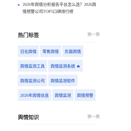
2026年舆情分析报告平台怎么选？2026舆
情预警公司TOP5口碑排行榜
换一换
热门标签
日化舆情
零售舆情
负面舆情
舆情监测工具
舆情监测系统 🔥
舆情监测公司
舆情监测软件
2026年舆情信息
舆情监测
舆情预警
换一换
舆情知识