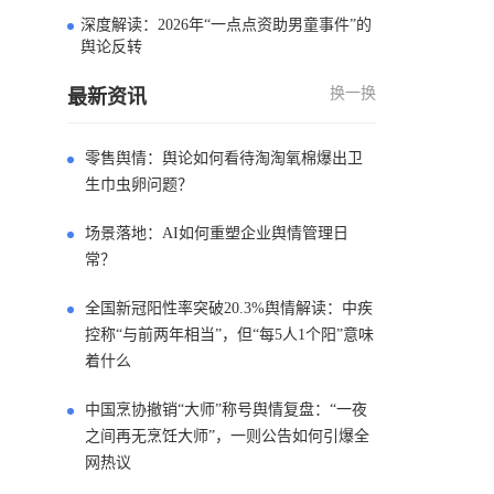
深度解读：2026年“一点点资助男童事件”的
4
舆论反转
换一换
最新资讯
零售舆情：舆论如何看待淘淘氧棉爆出卫
生巾虫卵问题？
场景落地：AI如何重塑企业舆情管理日
常？
全国新冠阳性率突破20.3%舆情解读：中疾
控称“与前两年相当”，但“每5人1个阳”意味
着什么
中国烹协撤销“大师”称号舆情复盘：“一夜
之间再无烹饪大师”，一则公告如何引爆全
网热议