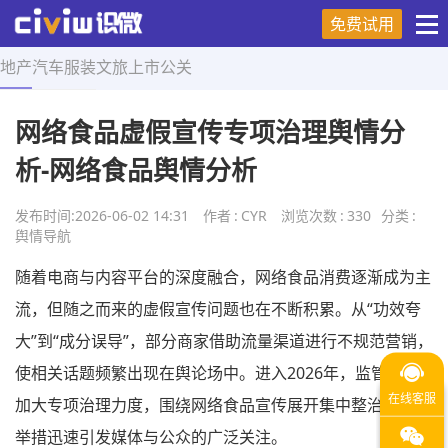
免费试用
地产
汽车
服装
文旅
上市
公关
首页
>
舆情导航
>
正文
网络食品虚假宣传专项治理舆情分
析-网络食品舆情分析
发布时间:
2026-06-02 14:31
作者
:
CYR
浏览次数
:
330
分类
:
舆情导航
随着电商与内容平台的深度融合，网络食品消费逐渐成为主
流，但随之而来的虚假宣传问题也在不断积累。从“功效夸
大”到“成分误导”，部分商家借助流量渠道进行不规范营销，
使相关话题频繁出现在舆论场中。进入2026年，监管部门
加大专项治理力度，围绕网络食品宣传展开集中整治，这一
举措迅速引发媒体与公众的广泛关注。