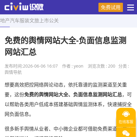
免费试用
地产
汽车
服装
文旅
上市
公关
首页
>
舆情导航
>
正文
免费的舆情网站大全-负面信息监测
网站汇总
发布时间:
2026-06-06 16:07
作者
:
yeon
浏览次数
:
200
分类
:
舆情导航
想要高效把控网络舆论动态，依托靠谱的监测渠道至关重
要，这份
免费的舆情网站大全、负面信息监测网站汇总
，可
以帮助各类用户低成本搭建基础舆情监测体系，快速捕捉全
网负面信息。
很多新手舆情从业者、中小微企业都可借助免费渠道完成日